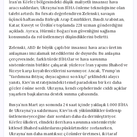
İran’ın Körfez bölgesindeki düşük maliyetli insansız hava
aracı saldırıları, Ukrayna’nın SİHA önleme teknolojisine olan
talebi artırdı. Bu fırsatı değerlendiren Zelenski, savaşın
üçüncü haftasında Birleşik Arap Emirlikleri, Suudi Arabistan,
Katar, Kuveyt ve Ürdün’e toplamda 228 uzman gönderdiğini
açıkladı. Ayrıca, Hürmüz Boğazı’nın güvenliğini sağlama
konusunda da rol üstlenmeyi düşündüklerini belirtti.
Zelenski, ABD ile büyük çaplı bir insansız hava aracı üretim
anlaşması imzalamak istediklerini de duyurdu. Bu anlaşma
çerçevesinde, farklı türde SİHA’lar ve hava savunma
sistemlerinin birlikte çalışarak yüzlerce İran yapımı Shahed ve
füzeye karşı koyabileceklerini savunuyor. Ancak, Trump’ın
“Yardımına ihtiyaç duyacağımız son kişi” şeklindeki alaycı
yanıtı, Kiev’in stratejisindeki temel paradoksu bir kez daha
gözler önüne serdi. Ukrayna, kendi cephelerinde ciddi açıklar
yaşarken başkalarına destek sunma çabasında.
Rusya’nın Mart ayı sonunda 24 saat içinde yaklaşık 1.000 SİHA
ile Ukrayna’ya saldırması, Kiev’in ek yükümlülükler üstlenip
üstlenemeyeceğine dair soruları daha da derinleştiriyor.
Körfez ülkeleri, elindeki ileri hava savunma sistemleriyle
kitlesel Shahed saldırılarını püskürtmekte zorlanırken,
Ukrayna’nın daha mantıksız çözümler üretmesi, iki taraf