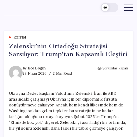
Skip
to
content
EĞITIM
Zelenski’nin Ortadoğu Stratejisi
Sarsılıyor: Trump’tan Kapsamlı Eleştiri
Zelenski’nin
By
Ece Doğan
yorumlar kapalı
Ortadoğu
28 Nisan 2026
2 Min Read
Stratejisi
Sarsılıyor:
Trump’tan
Ukrayna Devlet Başkanı Volodimir Zelenski, İran ile ABD
Kapsamlı
arasındaki çatışmayı Ukrayna için bir diplomatik fırsata
Eleştiri
için
dönüştürmeye çalışıyor. Ancak, hem kendi ülkesinde hem de
Washington’dan gelen tepkiler, bu stratejinin ne kadar
kırılgan olduğunu ortaya koyuyor. Şubat 2025’te Trump’ın,
“Elinizde koz yok” diyerek Zelenski’yi azarladığı bir ortamda,
bir yıl sonra Zelenski daha farklı bir tablo çizmeye çalışıyor.