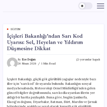
Skip
to
content
EĞITIM
İçişleri Bakanlığı’ndan Sarı Kod
Uyarısı: Sel, Heyelan ve Yıldırım
Düşmesine Dikkat
İçişleri
By
Ece Doğan
yorumlar kapalı
Bakanlığı’ndan
26 Nisan 2026
1 Min Read
Sarı
Kod
Uyarısı:
İçişleri Bakanlığı, güçlü gök gürültülü yağışlar nedeniyle bazı
Sel,
iller için “sarı kod” ile uyarıda bulundu. Bakanlığın sosyal
Heyelan
ve
medya hesabında, Meteoroloji Genel Müdürlüğü’nden gelen
Yıldırım
güncel bilgiler doğrultusunda, sarı kodla uyarılan illerin yer
Düşmesine
aldığı bir harita paylaşıldı. Buna göre, bugün Şanlıurfa,
Dikkat
Elazığ’ın doğusu, Diyarbakır, Batman, Siirt, Mardin ve Şırnak
için
bölgelerinde aralıklı ve yerel olarak kuvvetli gök gürültülü