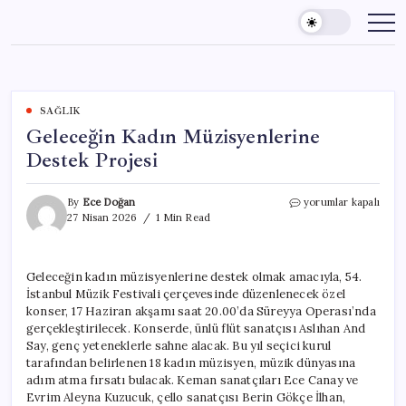
Skip
to
content
SAĞLIK
Geleceğin Kadın Müzisyenlerine
Destek Projesi
Geleceğin
By
Ece Doğan
yorumlar kapalı
Kadın
27 Nisan 2026
1 Min Read
Müzisyenlerine
Destek
Projesi
Geleceğin kadın müzisyenlerine destek olmak amacıyla, 54.
için
İstanbul Müzik Festivali çerçevesinde düzenlenecek özel
konser, 17 Haziran akşamı saat 20.00’da Süreyya Operası’nda
gerçekleştirilecek. Konserde, ünlü flüt sanatçısı Aslıhan And
Say, genç yeteneklerle sahne alacak. Bu yıl seçici kurul
tarafından belirlenen 18 kadın müzisyen, müzik dünyasına
adım atma fırsatı bulacak. Keman sanatçıları Ece Canay ve
Evrim Aleyna Kuzucuk, çello sanatçısı Berin Gökçe İlhan,