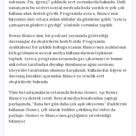
sokmam. Pis, iğrenç!” şeklinde sert yorumlarda bulundu. Ünlü
sanatçının bu sözleri sosyal medyada hızla yayıldı ve pek çok
kullanıcıdan destek gördü. Programda ayrıca, Blanco’nun
hijyenine dair ortaya atılan iddialar da gündeme geldi; “Aynı iç
çamaşırını günlerce giydiği” yönünde yorumlar yapıldı.
Benny Blanco’nun, bir podcast yayınında gösterdiği
davranışlar da eleştirilerin hedefi oldu. Programda
ayakkabısız bir şekilde koltuğa uzanan Blanco’nun ayaklarının
kirli görünmesi sosyal medya kullanıcılarının tepkisini
topladı. Ayrıca, programa sırasında gaz çıkarması ve bunun
mikrofon tarafından duyulup duyulmayacağını sorması,
izleyiciler tarafından olumsuz karşılandı. Kullanıcılar, hijyen ve
davranış kuralları açısından Blanco’ya yönelik sert
eleştirilerde bulundu.
Tüm bu tartışmaların ortasında Selena Gomez, eşi Benny
Blanco’ya destek verdi. Sosyal medya hesabından yaptığı
paylaşımda, “Sana her gün daha çok aşık oluyorum.” ifadelerini
kullanan Gomez, çift olarak birlikte çekilmiş bir video da
paylaştı. Gomez ve Blanco’nun geçtiğimiz yıl evlendiği
biliniyor.