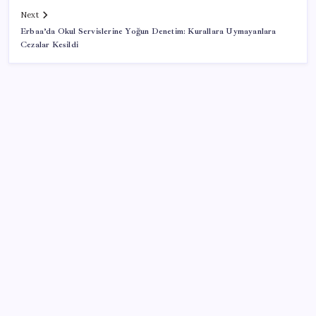
Next
Erbaa’da Okul Servislerine Yoğun Denetim: Kurallara Uymayanlara
Cezalar Kesildi
SON YAZILAR
Sürekli maddi sorun yaşayan insanların beyni daha
çabuk yaşlanabiliyor: ‘Beyin de yoruluyor’
PlayStation kutularının üzerinde artık bu uyarı
olacak
Tesla ve SpaceX kendi yapay zeka çiplerini üretecek: