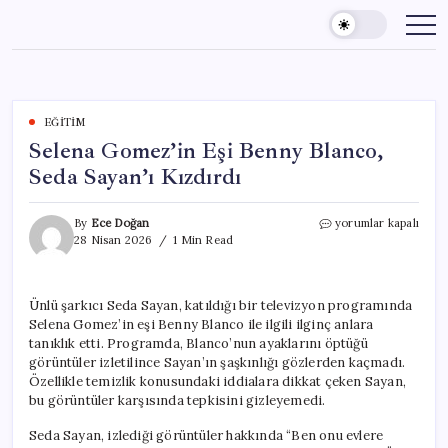
Skip
to
content
EĞITIM
Selena Gomez’in Eşi Benny Blanco,
Seda Sayan’ı Kızdırdı
Selena
By
Ece Doğan
yorumlar kapalı
Gomez’in
28 Nisan 2026
1 Min Read
Eşi
Benny
Blanco,
Ünlü şarkıcı Seda Sayan, katıldığı bir televizyon programında
Seda
Selena Gomez’in eşi Benny Blanco ile ilgili ilginç anlara
Sayan’ı
Kızdırdı
tanıklık etti. Programda, Blanco’nun ayaklarını öptüğü
için
görüntüler izletilince Sayan’ın şaşkınlığı gözlerden kaçmadı.
Özellikle temizlik konusundaki iddialara dikkat çeken Sayan,
bu görüntüler karşısında tepkisini gizleyemedi.
Seda Sayan, izlediği görüntüler hakkında “Ben onu evlere