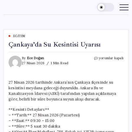
Skip
to
content
EĞITIM
Çankaya’da Su Kesintisi Uyarısı
Çankaya’da
By
Ece Doğan
yorumlar kapalı
Su
27 Nisan 2026
1 Min Read
Kesintisi
Uyarısı
için
27 Nisan 2026 tarihinde Ankara’nın Çankaya ilçesinde su
kesintisi meydana geleceği duyuruldu. Ankara Su ve
Kanalizasyon İdaresi (ASKİ) tarafından yapılan açıklamaya
göre, belirli bir süre boyunca suyun akışı duracak.
**Kesinti Detayları:**
– **Tarih:** 27 Nisan 2026 (Pazartesi)
– **Saat:** 09:30 – 15:00
– **Süre:** 5 saat 30 dakika
– **Yer:** İlker Mahallesi, 788. Sokak içi, 125’lik içme suyu