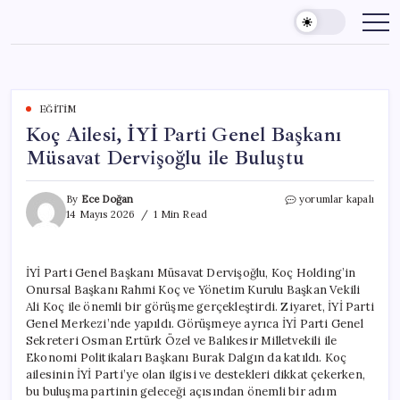
Skip
to
content
EĞITIM
Koç Ailesi, İYİ Parti Genel Başkanı
Müsavat Dervişoğlu ile Buluştu
Koç
By
Ece Doğan
yorumlar kapalı
Ailesi,
14 Mayıs 2026
1 Min Read
İYİ
Parti
Genel
İYİ Parti Genel Başkanı Müsavat Dervişoğlu, Koç Holding’in
Başkanı
Onursal Başkanı Rahmi Koç ve Yönetim Kurulu Başkan Vekili
Müsavat
Dervişoğlu
Ali Koç ile önemli bir görüşme gerçekleştirdi. Ziyaret, İYİ Parti
ile
Genel Merkezi’nde yapıldı. Görüşmeye ayrıca İYİ Parti Genel
Buluştu
Sekreteri Osman Ertürk Özel ve Balıkesir Milletvekili ile
için
Ekonomi Politikaları Başkanı Burak Dalgın da katıldı. Koç
ailesinin İYİ Parti’ye olan ilgisi ve destekleri dikkat çekerken,
bu buluşma partinin geleceği açısından önemli bir adım