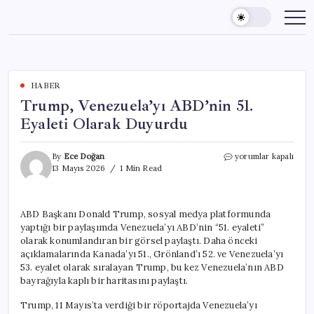
Skip
to
content
HABER
Trump, Venezuela’yı ABD’nin 51.
Eyaleti Olarak Duyurdu
Trump,
By
Ece Doğan
yorumlar kapalı
Venezuela’yı
13 Mayıs 2026
1 Min Read
ABD’nin
51.
Eyaleti
ABD Başkanı Donald Trump, sosyal medya platformunda
Olarak
yaptığı bir paylaşımda Venezuela’yı ABD’nin “51. eyaleti”
Duyurdu
için
olarak konumlandıran bir görsel paylaştı. Daha önceki
açıklamalarında Kanada’yı 51., Grönland’ı 52. ve Venezuela’yı
53. eyalet olarak sıralayan Trump, bu kez Venezuela’nın ABD
bayrağıyla kaplı bir haritasını paylaştı.
Trump, 11 Mayıs’ta verdiği bir röportajda Venezuela’yı