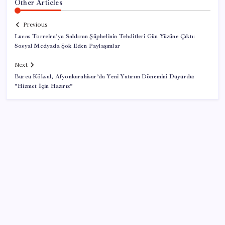
Other Articles
Previous
Lucas Torreira’ya Saldıran Şüphelinin Tehditleri Gün Yüzüne Çıktı:
Sosyal Medyada Şok Eden Paylaşımlar
Next
Burcu Köksal, Afyonkarahisar’da Yeni Yatırım Dönemini Duyurdu:
“Hizmet İçin Hazırız”
SON YAZILAR
Son Dakika… Ayrıntılar ortaya çıktı: İşte ‘çerçeve