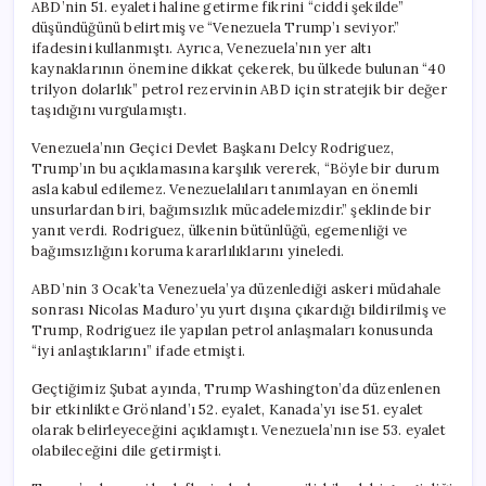
ABD’nin 51. eyaleti haline getirme fikrini “ciddi şekilde”
düşündüğünü belirtmiş ve “Venezuela Trump’ı seviyor.”
ifadesini kullanmıştı. Ayrıca, Venezuela’nın yer altı
kaynaklarının önemine dikkat çekerek, bu ülkede bulunan “40
trilyon dolarlık” petrol rezervinin ABD için stratejik bir değer
taşıdığını vurgulamıştı.
Venezuela’nın Geçici Devlet Başkanı Delcy Rodriguez,
Trump’ın bu açıklamasına karşılık vererek, “Böyle bir durum
asla kabul edilemez. Venezuelalıları tanımlayan en önemli
unsurlardan biri, bağımsızlık mücadelemizdir.” şeklinde bir
yanıt verdi. Rodriguez, ülkenin bütünlüğü, egemenliği ve
bağımsızlığını koruma kararlılıklarını yineledi.
ABD’nin 3 Ocak’ta Venezuela’ya düzenlediği askeri müdahale
sonrası Nicolas Maduro’yu yurt dışına çıkardığı bildirilmiş ve
Trump, Rodriguez ile yapılan petrol anlaşmaları konusunda
“iyi anlaştıklarını” ifade etmişti.
Geçtiğimiz Şubat ayında, Trump Washington’da düzenlenen
bir etkinlikte Grönland’ı 52. eyalet, Kanada’yı ise 51. eyalet
olarak belirleyeceğini açıklamıştı. Venezuela’nın ise 53. eyalet
olabileceğini dile getirmişti.