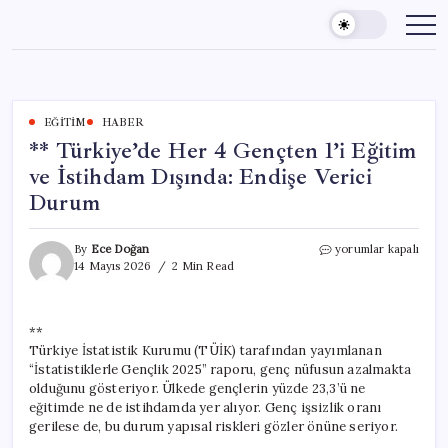
Skip
to
content
EĞITIM
HABER
** Türkiye’de Her 4 Gençten 1’i Eğitim
ve İstihdam Dışında: Endişe Verici
Durum
**
By
Ece Doğan
yorumlar kapalı
Türkiye’de
14 Mayıs 2026
2 Min Read
Her
4
Gençten
**
1’i
Türkiye İstatistik Kurumu (TÜİK) tarafından yayımlanan
Eğitim
ve
“İstatistiklerle Gençlik 2025” raporu, genç nüfusun azalmakta
İstihdam
olduğunu gösteriyor. Ülkede gençlerin yüzde 23,3’ü ne
Dışında:
eğitimde ne de istihdamda yer alıyor. Genç işsizlik oranı
Endişe
gerilese de, bu durum yapısal riskleri gözler önüne seriyor.
Verici