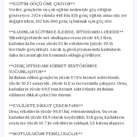
**EĞİTİM GÖÇÜ ÖNE ÇIKIYOR**
Veriler, gençlerin en çok eğitim nedeniyle göç ettiğini
gösteriyor. 2024 yılında 448 bin 826 genç eğitim amacıyla yer
değiştirirken, 102 bin 660 genç iş bulmak için göç etti.
**KADINLAR EĞİTİMDE İLERİDE, İSTİHDAMDA GERİDE**
Yükseköğretimde net okullaşma oranı yüzde 46,3 iken,
kadınlarda bu oran yüzde 53 ile erkeklerin (yüzde 39,9)
üzerinde gerçekleşti. Ancak iş gücü piyasasında kadınların
daha dezavantajlı bir konumda olduğu görülüyor.
**GENÇ İSTİHDAMI HİZMET SEKTÖRÜNDE
YOĞUNLAŞIYOR**
İstihdam edilen gençlerin yüzde 57,9’u hizmet sektöründe,
yüzde 30,5’i sanayide, yüzde 11,6’sı ise tarımda çalışıyor. Genç
kadınların yüzde 69,5’inin hizmet sektöründe istihdam
edilmesi dikkat çekici bir durum.
**EVLİLİKTE DİKKAT ÇEKEN FARK**
Genç erkeklerin yüzde 96,8’i hiç evlenmemişken, bu oran
kadınlarda yüzde 88,9 olarak kaydedildi. Evli genç kadınların
oranı ise yüzde 10,7 ile erkeklerin yaklaşık 3,5 katına ulaşıyor.
**MUTLULUĞUN TEMELİ SAĞLIK**