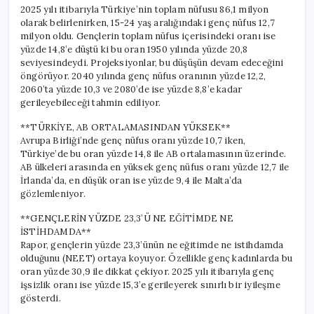
Durum
2025 yılı itibarıyla Türkiye’nin toplam nüfusu 86,1 milyon
için
olarak belirlenirken, 15-24 yaş aralığındaki genç nüfus 12,7
milyon oldu. Gençlerin toplam nüfus içerisindeki oranı ise
yüzde 14,8’e düştü ki bu oran 1950 yılında yüzde 20,8
seviyesindeydi. Projeksiyonlar, bu düşüşün devam edeceğini
öngörüyor. 2040 yılında genç nüfus oranının yüzde 12,2,
2060’ta yüzde 10,3 ve 2080’de ise yüzde 8,8’e kadar
gerileyebileceği tahmin ediliyor.
**TÜRKİYE, AB ORTALAMASINDAN YÜKSEK**
Avrupa Birliği’nde genç nüfus oranı yüzde 10,7 iken,
Türkiye’de bu oran yüzde 14,8 ile AB ortalamasının üzerinde.
AB ülkeleri arasında en yüksek genç nüfus oranı yüzde 12,7 ile
İrlanda’da, en düşük oran ise yüzde 9,4 ile Malta’da
gözlemleniyor.
**GENÇLERİN YÜZDE 23,3’Ü NE EĞİTİMDE NE
İSTİHDAMDA**
Rapor, gençlerin yüzde 23,3’ünün ne eğitimde ne istihdamda
olduğunu (NEET) ortaya koyuyor. Özellikle genç kadınlarda bu
oran yüzde 30,9 ile dikkat çekiyor. 2025 yılı itibarıyla genç
işsizlik oranı ise yüzde 15,3’e gerileyerek sınırlı bir iyileşme
gösterdi.