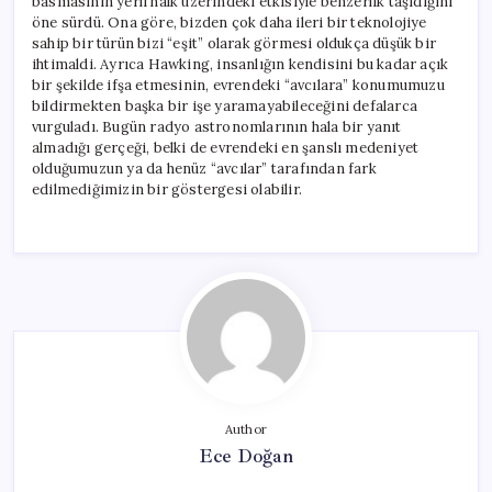
basmasının yerli halk üzerindeki etkisiyle benzerlik taşıdığını
öne sürdü. Ona göre, bizden çok daha ileri bir teknolojiye
sahip bir türün bizi “eşit” olarak görmesi oldukça düşük bir
ihtimaldi. Ayrıca Hawking, insanlığın kendisini bu kadar açık
bir şekilde ifşa etmesinin, evrendeki “avcılara” konumumuzu
bildirmekten başka bir işe yaramayabileceğini defalarca
vurguladı. Bugün radyo astronomlarının hala bir yanıt
almadığı gerçeği, belki de evrendeki en şanslı medeniyet
olduğumuzun ya da henüz “avcılar” tarafından fark
edilmediğimizin bir göstergesi olabilir.
Author
Ece Doğan