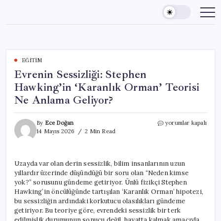
Skip
to
content
EĞITIM
Evrenin Sessizliği: Stephen
Hawking’in ‘Karanlık Orman’ Teorisi
Ne Anlama Geliyor?
Evrenin
By
Ece Doğan
yorumlar kapalı
Sessizliği:
14 Mayıs 2026
2 Min Read
Stephen
Hawking’in
‘Karanlık
Uzayda var olan derin sessizlik, bilim insanlarının uzun
Orman’
yıllardır üzerinde düşündüğü bir soru olan “Neden kimse
Teorisi
Ne
yok?” sorusunu gündeme getiriyor. Ünlü fizikçi Stephen
Anlama
Hawking’in öncülüğünde tartışılan ‘Karanlık Orman’ hipotezi,
Geliyor?
bu sessizliğin ardındaki korkutucu olasılıkları gündeme
için
getiriyor. Bu teoriye göre, evrendeki sessizlik bir terk
edilmişlik durumunun sonucu değil, hayatta kalmak amacıyla