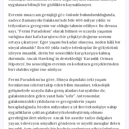
uygulanan bilinçli bir gizlilikten kaynaklanıyor.
Evrenin muazzam genişliği göz önünde bulundurulduğunda,
sadece Samanyolu Galaksisi’nde bile 400 milyar yıldız ve
trilyonlarca gezegenin var olduğu tahmin ediliyor. Bu devasa
sayı, “Fermi Paradoksu” olarak bilinen ve uzayda yaşamın
varlığına dair kafa karıştırıcı bir çelişkiyi doğuran sorunu
ortaya çıkarıyor: Eğer yaşam bu kadar olasıysa, neden hâlâ bir
sinyal almadık? Son 60 yılda radyo teleskoplar ile gökyüzünü
izleyen insanlık, derin bir sessizlikle karşı karşıya kalmış
durumda. Ancak Hawking’in desteklediği ‘Karanlık Orman
Hipotezi’, bu sessizliğin evrenin en korkutucu gerçeklerinden
biri olabileceğini öne sürüyor.
Fermi Paradoksu’na göre, Dünya dışındaki zeki yaşam
formlarının izlerini takip eden bilim insanları, teknolojik
gelişmelerle uzayda daha geniş alanları tarayabilse de,
galaksimizden gelen yanıt hala “sıfır”. Astronomlar,
galaksimizdeki yıldızların ve gezegenlerin yaşını
hesapladığında, bizden milyonlarca yıl ileri teknolojiye sahip
uygarlıkların çoktan galaksiyi kolonileştirmiş olması
gerektiğini ileri sürüyor. Ancak bir asırdır radyo dalgaları
yayan, televizyon sinyalleri gönderen ve niyetli mesajlar ileten
insanlık, tam anlamıyla bir boşluğa sesleniyor gibi görünüyor.