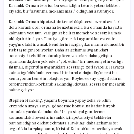
Karanlık Orman teorisi, bu sessizliğin teknik yetersizlikten
ziyade, bir “savunma mekanizması” olduğunu savunuyor.
Karanlık Orman hipotezinin temel düşüncesi, evreni avcılarla
dolu, karanlık bir ormana benzetmektir. Bu ormanda hayatta
kalmanın yolunun, varlığınızı belli etmemek ve sessiz kalmak
olduğu belirtiliyor. Teoriye göre, zeki uygarlıklar evrende
yaygın olabilir, ancak kendilerini açığa çıkarmanın ölümcül bir
risk taşıdığını biliyorlar. Daha az gelişmiş uygarlıkları
potansiyel tehditler olarak gören ve onları daha gelişim
aşamasındayken yok eden “yok edici” bir medeniyetin varlığı
ihtimali, diğer tüm uygarlıkları sessizliğe zorlayabilir. Hayatta
kalma içgüdüsünün evrensel bir kural olduğu düşüncesi bu
senaryonun temelini oluşturuyor. Böylece uzay, uygarlıkların
birbirlerinden korkarak saklandığı devasa, sessiz bir mezarlık
haline geliyor.
Stephen Hawking, yaşamı boyunca yapay zeka ve iklim
krizinden uzaya sinyal gönderme konusuna kadar birçok
konuda uyarılarda bulundu. Uzaya sinyal gönderme
konusundaki hevesin, insanlık için potansiyel tehlikeler
barındırdığına dikkat çekmişti. Hawking, daha gelişmiş bir
uygarlıkla karşılaşmanın, Kristof Kolomb’un Amerika’ya ayak