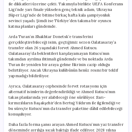
ile dikkatleri üzerine çekti. Takımıyla birlikte UEFA Konferans
Ligi’nde yarı finale yükselen genç teknik adam, Ukrayna
Süper Ligi’nde de bitime birkaç hafta kala şampiyonluk
sevinci yaşadı. Şimdi ise Türkiye’den takıma bir oyuncu
katma planları gündemde.
Arda Turan’ın Shakhtar Donetsk’e transferini
gerçekleştirebileceği isim, geçtiğimiz sezon Galatasaray’a
transfer olan 26 yaşındaki forvet Ahmed Kutucu.
Galatasaray’da beklentileri karşılayamayan Kutucu’nun
takımdan ayrılma ihtimali gündemde ve bu noktada Arda
Turan ile yeniden bir araya gelme fikrinin cazip olduğu
belirtiliyor. Ancak Ukrayna kulübünün henüz resmi bir teklif
yapmadığı bildiriliyor.
Ayrıca, Galatasaray cephesinde forvet rotasyonu için
alternatif isimlerin değerlendirildiği ve Ahmed Kutucu’nun
takas planlarında yer alabileceği öne sürülüyor. Sarı-
kırmızılıların Başakşehir’den Bertuğ Yıldırım ile ilgilendiği ve
bu süreçte Kutucu’nun da transfer paketine dâhil edilebileceği
konuşuluyor.
Daha fazla forma şansı arayan Ahmed Kutucu’nun yaz transfer
döneminde ayrılığa sıcak baktığı ifade ediliyor. 2028 yılına