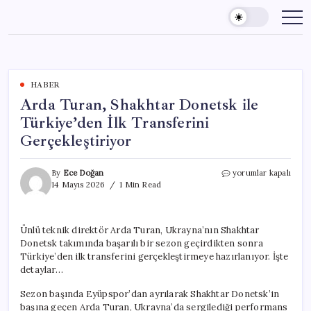
Skip
to
content
HABER
Arda Turan, Shakhtar Donetsk ile
Türkiye’den İlk Transferini
Gerçekleştiriyor
Arda
By
Ece Doğan
yorumlar kapalı
Turan,
14 Mayıs 2026
1 Min Read
Shakhtar
Donetsk
ile
Ünlü teknik direktör Arda Turan, Ukrayna’nın Shakhtar
Türkiye’den
Donetsk takımında başarılı bir sezon geçirdikten sonra
İlk
Transferini
Türkiye’den ilk transferini gerçekleştirmeye hazırlanıyor. İşte
Gerçekleştiriyor
detaylar…
için
Sezon başında Eyüpspor’dan ayrılarak Shakhtar Donetsk’in
başına geçen Arda Turan, Ukrayna’da sergilediği performans