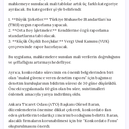
mahkemeye sunulacak mali tablolar artık üç farklı kategoriye
ayrılacak. Bu kategoriler şöyle belirlendi:
1. **Büyük Şirketler:** Türkiye Muhasebe Standartları’na
(TMS) uygun raporlama yapacak.
2. **Orta Boy İşletmeler:** Kendilerine özgü raporlama
standartlarına tabi olacak.
3. **Küçük Ölçekli Borçlular:** Vergi Usul Kanunu (VUK)
çerçevesinde rapor hazırlayacak.
Bu uygulama, mahkemelere sunulan mali verilerin doğruluğunu
ve şeffaflığını artırmayı hedefliyor.
Ayrıca, konkordato sürecinin en önemli belgelerinden biri
olan “makul güvence veren denetim raporu” için bağımsız
denetim kuruluşlarının bildirim süresi de 30 güne düşürüldü.
Önceki uygulamada 60 gün olan bu süre, suistimalleri
önlemek amacıyla yarıya indirilmiş oldu.
Ankara Ticaret Odası (ATO) Başkanı Gürsel Baran,
düzenlemelerin önemine dikkat çekerek, konkordato ilan
eden şirketlerin tedarikçi zincirini bozduğunu belirtti. Baran,
alacaklı firmaların korunabilmesi için bir “Konkordato Fonu”
oluşturulmasını önerdi.