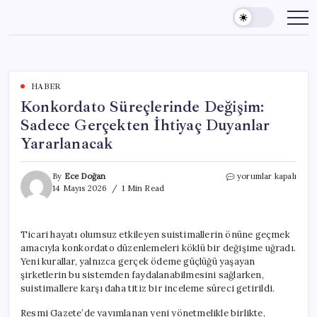
Skip
to
content
HABER
Konkordato Süreçlerinde Değişim:
Sadece Gerçekten İhtiyaç Duyanlar
Yararlanacak
Konkordato
By
Ece Doğan
yorumlar kapalı
Süreçlerinde
14 Mayıs 2026
1 Min Read
Değişim:
Sadece
Gerçekten
Ticari hayatı olumsuz etkileyen suistimallerin önüne geçmek
İhtiyaç
amacıyla konkordato düzenlemeleri köklü bir değişime uğradı.
Duyanlar
Yararlanacak
Yeni kurallar, yalnızca gerçek ödeme güçlüğü yaşayan
için
şirketlerin bu sistemden faydalanabilmesini sağlarken,
suistimallere karşı daha titiz bir inceleme süreci getirildi.
Resmi Gazete’de yayımlanan yeni yönetmelikle birlikte,