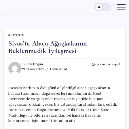
Skip
to
content
EĞITIM
Sivas’ta Alaca Ağaçkakanın
Beklenmedik İyileşmesi
Sivas’ta
By
Ece Doğan
yorumlar kapalı
Alaca
29 Nisan 2026
1 Min Read
Ağaçkakanın
Beklenmedik
İyileşmesi
Sivas’ta herkesin öldüğünü düşündüğü alaca ağaçkakanın
için
hayata tutunması, doğa severleri umutlandırdı. Kent
merkezinde yorgun ve hareketsiz bir şekilde bulunan
ağaçkakan, dikkati çeken bir vatandaş tarafından fark edildi.
Durumu hemen Doğa Koruma ve Milli Parklar Sivas Şube
Müdürlüğü’ne bildiren vatandaş, bu hassas hayvanın
kurtarılması için önemli bir adım attı.