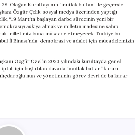
Görevimiz
 38. Olağan Kurultayı’nın “mutlak butlan” ile geçersiz
Başında
Başkanı Özgür Çelik, sosyal medya üzerinden yaptığı
için
lik, “19 Mart’ta başlayan darbe sürecinin yeni bir
emokrasiyi askıya almak ve milletin iradesine sahip
ncak milletimiz buna müsaade etmeyecek. Türkiye bu
bul İl Binası’nda, demokrasi ve adalet için mücadelemizin
şkanı Özgür Özel’in 2023 yılındaki kurultayda genel
iptali için başlatılan davada “mutlak butlan” kararı
 Kılıçdaroğlu’nun ve yönetiminin görev devri de bu karar