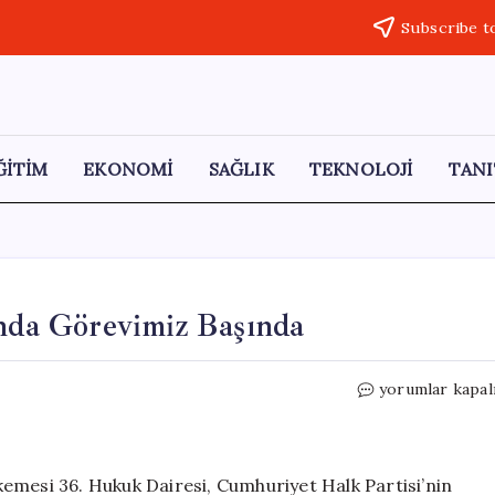
Subscribe t
ĞİTİM
EKONOMİ
SAĞLIK
TEKNOLOJİ
TANI
ında Görevimiz Başında
Özgür
yorumlar kapal
Çelik:
İstanbul
İl
Binasında
emesi 36. Hukuk Dairesi, Cumhuriyet Halk Partisi’nin