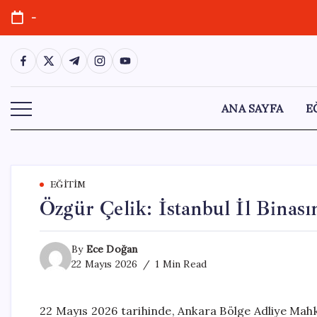
Skip
-
to
content
https://www.facebook.com/
https://twitter.com/
https://t.me/
https://www.instagram.com/
https://youtube.com/
ANA SAYFA
E
EĞITIM
Özgür Çelik: İstanbul İl Binas
By
Ece Doğan
22 Mayıs 2026
1 Min Read
22 Mayıs 2026 tarihinde, Ankara Bölge Adliye Mahk