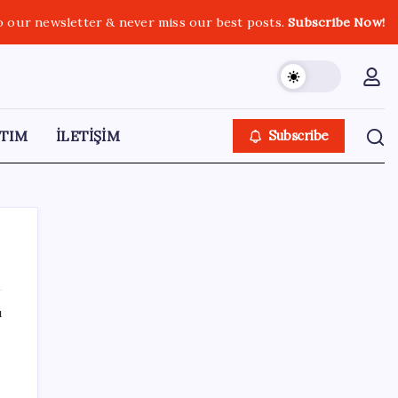
o our newsletter & never miss our best posts.
Subscribe Now!
TIM
İLETİŞİM
Subscribe
ı
SON YAZILAR
Sürekli maddi sorun yaşayan insanların
beyni daha çabuk yaşlanabiliyor: ‘Beyin de