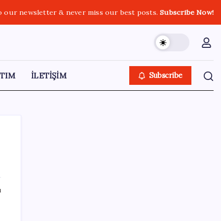
o our newsletter & never miss our best posts.
Subscribe Now!
TIM
İLETİŞİM
Subscribe
SON YAZILAR
ı
Ticaret Bakanlığı’ndan tapu ve gayrimenkul
kararı: Bu kritik adımı atlayan satış