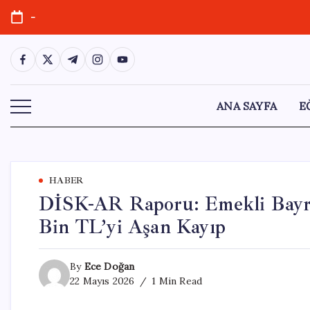
Skip
-
to
content
https://www.facebook.com/
https://twitter.com/
https://t.me/
https://www.instagram.com/
https://youtube.com/
ANA SAYFA
E
HABER
DİSK-AR Raporu: Emekli Bayra
Bin TL’yi Aşan Kayıp
By
Ece Doğan
22 Mayıs 2026
1 Min Read