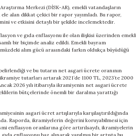
Bayram
 Araştırma Merkezi (DİSK-AR), emekli vatandaşların
İkramiyesinde
ele alan dikkat çekici bir rapor yayımladı. Bu rapor,
Son
mini ve etkisini detaylı bir şekilde incelemektedir.
8
Yılda
asyon ve gıda enflasyonu ile olan ilişkisi üzerinden emekl
76
psamlı bir biçimde analiz edildi. Emekli bayram
Bin
ümüzdeki alım gücü arasındaki farkın oldukça büyüdüğü
TL’yi
Aşan
Kayıp
için
elirlendiği ve bu tutarın net asgari ücrete oranının
kramiye tutarları artarak 2021’de 1100 TL, 2023’te 2000
ncak 2026 yılı itibarıyla ikramiyenin net asgari ücrete
klilerin bütçelerinde önemli bir daralma yarattığı
iyesinin asgari ücret artışlarıyla karşılaştırıldığında
mda. Raporda, ikramiyelerin değerini koruyabilmesi için
esmi enflasyon oranlarına göre artırılsaydı, ikramiyelerin
, gıda enflasyonu baz alınarak yapılmış bir artışta bu