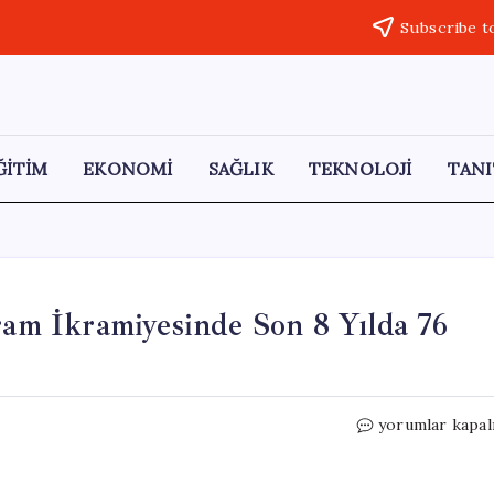
Subscribe t
ĞİTİM
EKONOMİ
SAĞLIK
TEKNOLOJİ
TANI
m İkramiyesinde Son 8 Yılda 76
DİSK-
yorumlar kapal
AR
Raporu:
Emekli