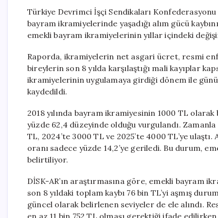
Türkiye Devrimci İşçi Sendikaları Konfederasyonu
bayram ikramiyelerinde yaşadığı alım gücü kaybını 
emekli bayram ikramiyelerinin yıllar içindeki değişi
Raporda, ikramiyelerin net asgari ücret, resmi enfl
bireylerin son 8 yılda karşılaştığı mali kayıplar ka
ikramiyelerinin uygulamaya girdiği dönem ile gün
kaydedildi.
2018 yılında bayram ikramiyesinin 1000 TL olarak b
yüzde 62,4 düzeyinde olduğu vurgulandı. Zamanla i
TL, 2024’te 3000 TL ve 2025’te 4000 TL’ye ulaştı. A
oranı sadece yüzde 14,2’ye geriledi. Bu durum, eme
belirtiliyor.
DİSK-AR’ın araştırmasına göre, emekli bayram ikram
son 8 yıldaki toplam kaybı 76 bin TL’yi aşmış duru
güncel olarak belirlenen seviyeler de ele alındı. R
en az 11 bin 752 TL olması gerektiği ifade edilirken