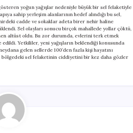
Neden
österen yoğun yağışlar nedeniyle büyük bir sel felaketiyle
Oldu:
yapıya sahip yerleşim alanlarının hedef alındığı bu sel,
Hayat
hirdeki cadde ve sokaklar adeta birer nehir haline
Durma
üklendi. Sel olayları sonucu birçok mahallede yollar çöktü,
Noktasında
men altüst oldu. Bu zor durumda, evlerini terk etmek
için
 edildi. Yetkililer, yeni yağışların beklendiği konusunda
eydana gelen sellerde 100’den fazla kişi hayatını
 bölgedeki sel felaketinin ciddiyetini bir kez daha gözler