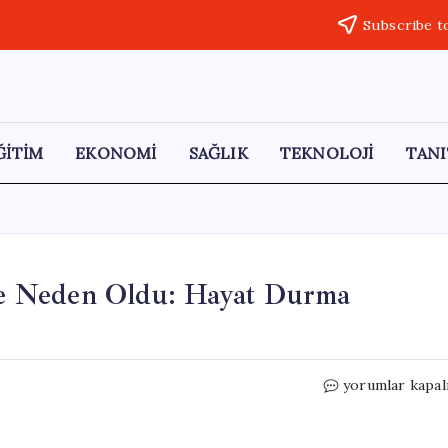
Subscribe t
ĞİTİM
EKONOMİ
SAĞLIK
TEKNOLOJİ
TANI
ele Neden Oldu: Hayat Durma
Nairobi’de
yorumlar kapal
Şiddetli
Yağışlar
Sele