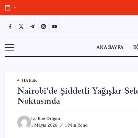
Skip
-
to
content
https://www.facebook.com/
https://twitter.com/
https://t.me/
https://www.instagram.com/
https://youtube.com/
ANA SAYFA
E
HABER
Nairobi’de Şiddetli Yağışlar S
Noktasında
By
Ece Doğan
1 Mayıs 2026
1 Min Read