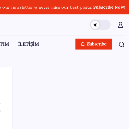
o our newsletter & never miss our best posts.
Subscribe Now!
TIM
İLETİŞİM
Subscribe
SON YAZILAR
ı
Tesla ve SpaceX kendi yapay zeka çiplerini
üretecek: Terafab geliyor