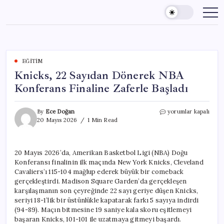
Skip
to
content
EĞITIM
Knicks, 22 Sayıdan Dönerek NBA
Konferans Finaline Zaferle Başladı
Knicks,
By
Ece Doğan
yorumlar kapalı
22
20 Mayıs 2026
1 Min Read
Sayıdan
Dönerek
NBA
20 Mayıs 2026’da, Amerikan Basketbol Ligi (NBA) Doğu
Konferans
Konferansı finalinin ilk maçında New York Knicks, Cleveland
Finaline
Zaferle
Cavaliers’ı 115-104 mağlup ederek büyük bir comeback
Başladı
gerçekleştirdi. Madison Square Garden’da gerçekleşen
için
karşılaşmanın son çeyreğinde 22 sayı geriye düşen Knicks,
seriyi 18-1’lik bir üstünlükle kapatarak farkı 5 sayıya indirdi
(94-89). Maçın bitmesine 19 saniye kala skoru eşitlemeyi
başaran Knicks, 101-101 ile uzatmaya gitmeyi başardı.