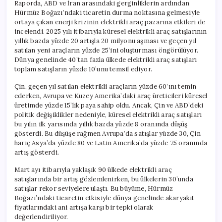
Raporda, ABD ve İran arasındaki gerginliklerin ardından
Hürmüz Boğazı’ndaki ticaretin durma noktasına gelmesiyle
ortaya çıkan enerji krizinin elektrikli araç pazarına etkileri de
incelendi. 2025 yılı itibarıyla küresel elektrikli araç satışlarının
yıllık bazda yüzde 20 artışla 20 milyonu aşması ve geçen yıl
satılan yeni araçların yüzde 25’ini oluşturması öngörülüyor.
Dünya genelinde 40’tan fazla ülkede elektrikli araç satışları
toplam satışların yüzde 10’unu temsil ediyor.
Çin, geçen yıl satılan elektrikli araçların yüzde 60’ını temin
ederken, Avrupa ve Kuzey Amerika’daki araç üreticileri küresel
üretimde yüzde 15’lik paya sahip oldu. Ancak, Çin ve ABD’deki
politik değişiklikler nedeniyle, küresel elektrikli araç satışları
bu yılın ilk yarısında yıllık bazda yüzde 8 oranında düşüş
gösterdi. Bu düşüşe rağmen Avrupa’da satışlar yüzde 30, Çin
hariç Asya’da yüzde 80 ve Latin Amerika’da yüzde 75 oranında
artış gösterdi.
Mart ayı itibarıyla yaklaşık 90 ülkede elektrikli araç
satışlarında bir artış gözlemlenirken, bu ülkelerin 30’unda
satışlar rekor seviyelere ulaştı. Bu büyüme, Hürmüz
Boğazı’ndaki ticaretin etkisiyle dünya genelinde akaryakıt
fiyatlarındaki ani artışa karşı bir tepki olarak
değerlendiriliyor.