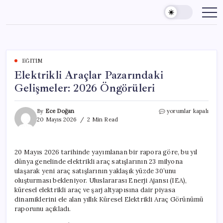
Skip
to
content
EĞITIM
Elektrikli Araçlar Pazarındaki
Gelişmeler: 2026 Öngörüleri
Elektrikli
By
Ece Doğan
yorumlar kapalı
Araçlar
20 Mayıs 2026
2 Min Read
Pazarındaki
Gelişmeler:
2026
20 Mayıs 2026 tarihinde yayımlanan bir rapora göre, bu yıl
Öngörüleri
dünya genelinde elektrikli araç satışlarının 23 milyona
için
ulaşarak yeni araç satışlarının yaklaşık yüzde 30’unu
oluşturması bekleniyor. Uluslararası Enerji Ajansı (IEA),
küresel elektrikli araç ve şarj altyapısına dair piyasa
dinamiklerini ele alan yıllık Küresel Elektrikli Araç Görünümü
raporunu açıkladı.