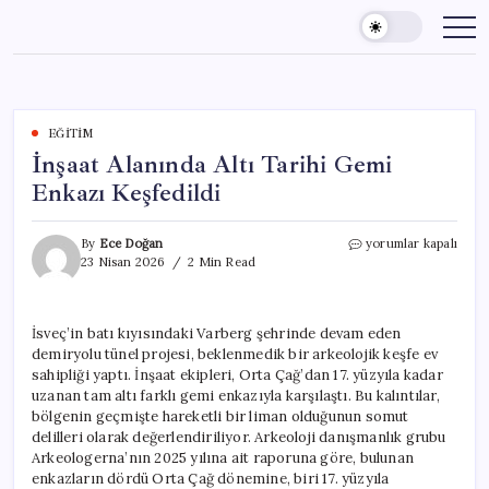
Skip
to
content
EĞITIM
İnşaat Alanında Altı Tarihi Gemi
Enkazı Keşfedildi
İnşaat
By
Ece Doğan
yorumlar kapalı
Alanında
23 Nisan 2026
2 Min Read
Altı
Tarihi
Gemi
İsveç’in batı kıyısındaki Varberg şehrinde devam eden
Enkazı
demiryolu tünel projesi, beklenmedik bir arkeolojik keşfe ev
Keşfedildi
için
sahipliği yaptı. İnşaat ekipleri, Orta Çağ’dan 17. yüzyıla kadar
uzanan tam altı farklı gemi enkazıyla karşılaştı. Bu kalıntılar,
bölgenin geçmişte hareketli bir liman olduğunun somut
delilleri olarak değerlendiriliyor. Arkeoloji danışmanlık grubu
Arkeologerna’nın 2025 yılına ait raporuna göre, bulunan
enkazların dördü Orta Çağ dönemine, biri 17. yüzyıla