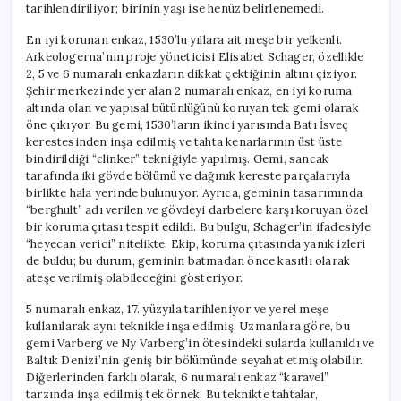
tarihlendiriliyor; birinin yaşı ise henüz belirlenemedi.
En iyi korunan enkaz, 1530’lu yıllara ait meşe bir yelkenli.
Arkeologerna’nın proje yöneticisi Elisabet Schager, özellikle
2, 5 ve 6 numaralı enkazların dikkat çektiğinin altını çiziyor.
Şehir merkezinde yer alan 2 numaralı enkaz, en iyi koruma
altında olan ve yapısal bütünlüğünü koruyan tek gemi olarak
öne çıkıyor. Bu gemi, 1530’ların ikinci yarısında Batı İsveç
kerestesinden inşa edilmiş ve tahta kenarlarının üst üste
bindirildiği “clinker” tekniğiyle yapılmış. Gemi, sancak
tarafında iki gövde bölümü ve dağınık kereste parçalarıyla
birlikte hala yerinde bulunuyor. Ayrıca, geminin tasarımında
“berghult” adı verilen ve gövdeyi darbelere karşı koruyan özel
bir koruma çıtası tespit edildi. Bu bulgu, Schager’in ifadesiyle
“heyecan verici” nitelikte. Ekip, koruma çıtasında yanık izleri
de buldu; bu durum, geminin batmadan önce kasıtlı olarak
ateşe verilmiş olabileceğini gösteriyor.
5 numaralı enkaz, 17. yüzyıla tarihleniyor ve yerel meşe
kullanılarak aynı teknikle inşa edilmiş. Uzmanlara göre, bu
gemi Varberg ve Ny Varberg’in ötesindeki sularda kullanıldı ve
Baltık Denizi’nin geniş bir bölümünde seyahat etmiş olabilir.
Diğerlerinden farklı olarak, 6 numaralı enkaz “karavel”
tarzında inşa edilmiş tek örnek. Bu teknikte tahtalar,