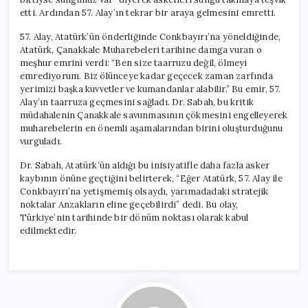
etti. Ardından 57. Alay’ın tekrar bir araya gelmesini emretti.
57. Alay, Atatürk’ün önderliğinde Conkbayırı’na yöneldiğinde,
Atatürk, Çanakkale Muharebeleri tarihine damga vuran o
meşhur emrini verdi: “Ben size taarruzu değil, ölmeyi
emrediyorum. Biz ölünceye kadar geçecek zaman zarfında
yerimizi başka kuvvetler ve kumandanlar alabilir.” Bu emir, 57.
Alay’ın taarruza geçmesini sağladı. Dr. Sabah, bu kritik
müdahalenin Çanakkale savunmasının çökmesini engelleyerek
muharebelerin en önemli aşamalarından birini oluşturduğunu
vurguladı.
Dr. Sabah, Atatürk’ün aldığı bu inisiyatifle daha fazla asker
kaybının önüne geçtiğini belirterek, “Eğer Atatürk, 57. Alay ile
Conkbayırı’na yetişmemiş olsaydı, yarımadadaki stratejik
noktalar Anzakların eline geçebilirdi” dedi. Bu olay,
Türkiye’nin tarihinde bir dönüm noktası olarak kabul
edilmektedir.