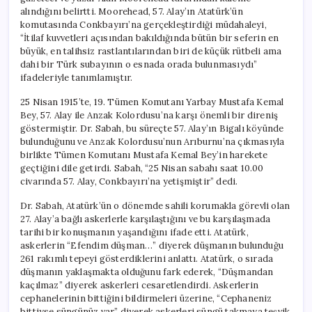
alındığını belirtti. Moorehead, 57. Alay’ın Atatürk’ün
komutasında Conkbayırı’na gerçekleştirdiği müdahaleyi,
“İtilaf kuvvetleri açısından bakıldığında bütün bir seferin en
büyük, en talihsiz rastlantılarından biri de küçük rütbeli ama
dahi bir Türk subayının o esnada orada bulunmasıydı”
ifadeleriyle tanımlamıştır.
25 Nisan 1915’te, 19. Tümen Komutanı Yarbay Mustafa Kemal
Bey, 57. Alay ile Anzak Kolordusu’na karşı önemli bir direniş
göstermiştir. Dr. Sabah, bu süreçte 57. Alay’ın Bigalı köyünde
bulunduğunu ve Anzak Kolordusu’nun Arıburnu’na çıkmasıyla
birlikte Tümen Komutanı Mustafa Kemal Bey’in harekete
geçtiğini dile getirdi. Sabah, “25 Nisan sabahı saat 10.00
civarında 57. Alay, Conkbayırı’na yetişmiştir” dedi.
Dr. Sabah, Atatürk’ün o dönemde sahili korumakla görevli olan
27. Alay’a bağlı askerlerle karşılaştığını ve bu karşılaşmada
tarihi bir konuşmanın yaşandığını ifade etti. Atatürk,
askerlerin “Efendim düşman…” diyerek düşmanın bulunduğu
261 rakımlı tepeyi gösterdiklerini anlattı. Atatürk, o sırada
düşmanın yaklaşmakta olduğunu fark ederek, “Düşmandan
kaçılmaz” diyerek askerleri cesaretlendirdi. Askerlerin
cephanelerinin bittiğini bildirmeleri üzerine, “Cephaneniz
bittiyse süngünüz var” diyerek askerleri süngü takmaya teşvik