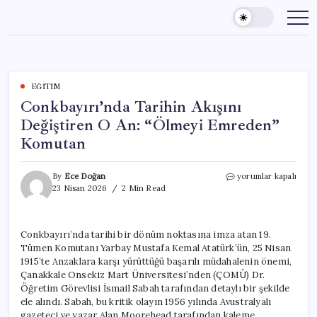
Skip
to
content
EĞITIM
Conkbayırı’nda Tarihin Akışını
Değiştiren O An: “Ölmeyi Emreden”
Komutan
Conkbayırı’nda
By
Ece Doğan
yorumlar kapalı
Tarihin
23 Nisan 2026
2 Min Read
Akışını
Değiştiren
O
Conkbayırı’nda tarihi bir dönüm noktasına imza atan 19.
An:
Tümen Komutanı Yarbay Mustafa Kemal Atatürk’ün, 25 Nisan
“Ölmeyi
Emreden”
1915’te Anzaklara karşı yürüttüğü başarılı müdahalenin önemi,
Komutan
Çanakkale Onsekiz Mart Üniversitesi’nden (ÇOMÜ) Dr.
için
Öğretim Görevlisi İsmail Sabah tarafından detaylı bir şekilde
ele alındı. Sabah, bu kritik olayın 1956 yılında Avustralyalı
gazeteci ve yazar Alan Moorehead tarafından kaleme