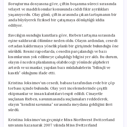
Soruşturma dosyasına göre, çiftin boşanma süreci sırasında
velayet ve maddi konular konusunda ciddi fikir ayrılıkları
yaşanıyordu. Olay günü, çiftin arasında çıkan tartışmanın bir
anda büyüyerek fiziksel bir çatışmaya dönüştüğü iddia
ediliyor.
Savcılığın sunduğu kanıtlara göre, Rieben tartışma sırasında
eşine saldırarak ölümüne neden oldu. Olayın ardından, cesedi
ortadan kaldırmaya yönelik planlı bir girişimde bulunduğu öne
sürüldü. Resmi raporlarda, cesedin parçalandığı ve bazı
kısımlarının yok edilmeye çalışıldığı bilgisi yer aldı. Bu durum,
olayın önceden planlanmış olabileceği yönünde şüpheleri
artırdı ve uzmanlar, yapılan bazı müdahalelerin “bilinçli ve
kasıtlı” olduğunu ifade etti.
Kristina Joksimov’un cesedi, babası tarafından evde bir çöp
torbası içinde bulundu. Olay yeri incelemelerinde çeşitli
ekipmanlar ve insan kalıntıları tespit edildi. Cinayetle
suçlanan Rieben, savunmasında suçlamaları reddederek,
olayın “kendini savunma” sırasında meydana geldiğini ileri
sürdü.
Kristina Joksimov’un geçmişte Miss Northwest Switzerland
unvanını kazanarak 2007 yılında Miss Switzerland