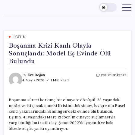
Skip
to
content
EĞITIM
Boşanma Krizi Kanlı Olayla
Sonuçlandı: Model Eş Evinde Ölü
Bulundu
Boşanma
By
Ece Doğan
yorumlar kapalı
Krizi
4 Mayıs 2026
1 Min Read
Kanlı
Olayla
Sonuçlandı:
Boşanma süreci korkunç bir cinayete dönüştü! 38 yaşındaki
Model
model ve iki çocuk annesi Kristina Joksimov, İsviçre’nin Basel
Eş
Evinde
kenti yakınlarındaki Binningen’deki evinde ölü bulundu.
Ölü
Eşinin, 41 yaşındaki Marc Rieben’in cinayet suçlamasıyla
Bulundu
yargılandığı bu trajik olay, Şubat 2022’de yaşandı ve hala
için
ülkede büyük yankı uyandırıyor.