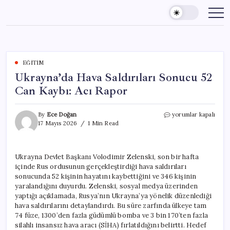
Skip
to
content
EĞITIM
Ukrayna’da Hava Saldırıları Sonucu 52
Can Kaybı: Acı Rapor
Ukrayna’da
By
Ece Doğan
yorumlar kapalı
Hava
17 Mayıs 2026
1 Min Read
Saldırıları
Sonucu
52
Ukrayna Devlet Başkanı Volodimir Zelenski, son bir hafta
Can
içinde Rus ordusunun gerçekleştirdiği hava saldırıları
Kaybı:
Acı
sonucunda 52 kişinin hayatını kaybettiğini ve 346 kişinin
Rapor
yaralandığını duyurdu. Zelenski, sosyal medya üzerinden
için
yaptığı açıklamada, Rusya’nın Ukrayna’ya yönelik düzenlediği
hava saldırılarını detaylandırdı. Bu süre zarfında ülkeye tam
74 füze, 1300’den fazla güdümlü bomba ve 3 bin 170’ten fazla
silahlı insansız hava aracı (SİHA) fırlatıldığını belirtti. Hedef