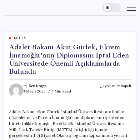
Skip
to
content
EĞITIM
Adalet Bakanı Akın Gürlek, Ekrem
İmamoğlu’nun Diplomasını İptal Eden
Üniversitede Önemli Açıklamalarda
Bulundu
Adalet
By
Ece Doğan
yorumlar kapalı
Bakanı
3 Mayıs 2026
1 Min Read
Akın
Gürlek,
Ekrem
Adalet Bakanı Akın Gürlek, İstanbul Üniversitesi tarafından
İmamoğlu’nun
düzenlenen ve Ekrem İmamoğlu’nun diplomasını iptal eden
Diplomasını
İptal
bir etkinlikte konuştu. Bu etkinlik, İstanbul Üniversitesi’nin
Eden
Milli Türk Talebe Birliği (MTTB) ile işbirliği içinde
Üniversitede
gerçekleştirdiği Siyaset Okulu programı kapsamında yer aldı.
Önemli