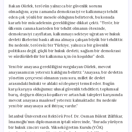
Açıklamalarda
Bakan Gürlek, terörün yalnızca bir güvenlik sorunu
Bulundu
olmadığını, aynı zamanda demokrasiyi ve kalkınmayı tehdit
için
eden çok yönlü bir mesele olduğunu belirterek, bu konuda
kararlı bir mücadelenin gerekliliğine dikkat çekti. “Terör, bir
ülkenin canına kasteden bir tehdit olmanın ötesinde,
demokrasiyi zayıflatan, kalkınmayı sekteye uğratan ve hukuk
devleti ilkelerini baskı altına almaya çalışan büyük bir tehdittir.
Bu nedenle, terörsüz bir Türkiye, yalnızca bir güvenlik
politikası değil, güçlü bir hukuk devleti, sağlam bir demokrasi
ve sürdürülebilir bir kalkınma için ön koşuldur” dedi.
Yeni bir anayasa gerekliliğini vurgulayan Gürlek, mevcut
anayasamızın yetersiz kaldığını belirtti: “Anayasa, bir devletin
yönetim çerçevesi olmanın yanı sıra, millet ile devlet
arasındaki hukuki ve ahlaki sözleşmeyi temsil eder. Bugün
karşı karşıya olduğumuz ulusal güvenlik tehditleri, toplumsal
barış, değişen dünya koşulları ve artan hak talepleri karşısında
mevcut anayasa maalesef yetersiz kalmaktadır. Bu nedenle
yeni bir anayasaya acil ihtiyaç vardır.”
İstanbul Üniversitesi Rektörü Prof. Dr. Osman Bülent Zülfikar,
İmamoğlu’nun diplomasının iptali sürecinde, “Burada yürüyen
bir hukuk zinciri vardı. Yükseköğretim Kurulu (YÖK)