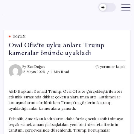
Skip
to
content
EĞITIM
Oval Ofis’te uyku anları: Trump
kameralar önünde uyukladı
Oval
By
Ece Doğan
yorumlar kapalı
Ofis’te
12 Mayıs 2026
1 Min Read
uyku
anları:
Trump
ABD Başkanı Donald Trump, Oval Ofis’te gerçekleştirilen bir
kameralar
etkinlik sırasında dikkat çeken anlara imza attı. Katılımcılar
önünde
uyukladı
konuşmalarını sürdürürken Trump’ın gözlerini kapatıp
için
uyukladığı anlar kameralara yansıdı.
Etkinlik, Amerikan kadınlarını daha fazla çocuk sahibi olmaya
teşvik etmek amacıyla başlatılan yeni bir internet sitesinin
tanıtımı çerçevesinde düzenlendi. Trump, konuşmalar