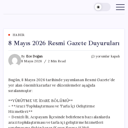
Skip
to
content
HABER
8 Mayıs 2026 Resmi Gazete Duyuruları
8
By
Ece Doğan
yorumlar kapalı
Mayıs
8 Mayıs 2026
2 Min Read
2026
Resmi
Gazete
Bugün, 8 Mayıs 2026 tarihinde yayımlanan Resmi Gazete’de
Duyuruları
yer alan önemli kararlar ve düzenlemeler aşağıda
için
sıralanmıştır:
**YÜRÜTME VE İDARE BÖLÜMÜ**
– **Arazi Toplulaştırması ve Tarla İçi Geliştirme
Hizmetleri:**
– Denizli İli, Acıpayam İlçesinde belirlenen bazı alanlarda
arazi toplulaştırması ve tarla içi geliştirme hizmetleri
yapılmasına ilişkin karar (Karar Sayısı: 11294).