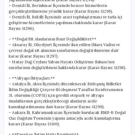
– Denizli İli, Serinhisar İlçesinde benzer hizmetlerin
gerçekleştirilmesine yönelik karar (Karar Sayısı: 11295).
– Denizli İli, Bekilli İlçesinde arazi toplulaştırması ve tarla içi
geliştirme hizmetlerinin yapılması hakkında karar (Karar
Sayısı: 11296).
– **Doğal Sit Alanlarının Sınır Değişiklikleri:**
– Aksaray İli, Güzelyurt İlçesinde ilan edilen Ihlara Vadisi ve
çevresi doğal sit alanının sınırlarının değiştirilmesine dair
karar (Karar Sayısı: 11297).
– Hatay Dağ Ceylanı Yaban Hayatı Geliştirme Sahası’nın
sınırlarının değiştirilmesi hakkında karar (Karar Sayısı: 11298).
– **Altyapı İhtiyaçları:**
– Antalya İli, Aksu İlçesinde düzenlenecek Birleşmiş Milletler
İklim Değişikliği Çerçeve Sözleşmesi Taraflar Konferansının
31. oturumu (COP31) için gerekli otopark ve altyapı
imalatlarının gerçekleştirileceği alanların acele
kamulaştırılmasına dair karar (Karar Sayısı: 11299).
– Ankara İli, Kahramankazan İlçesinde kurulacak RMS-B Doğal
Gaz Dağıtım Tesisinin yapımı amacıyla acele kamulaştırma
kararı (Karar Sayısı: 11300).
– **Enerji ve İletim Hattı Projeleri:**