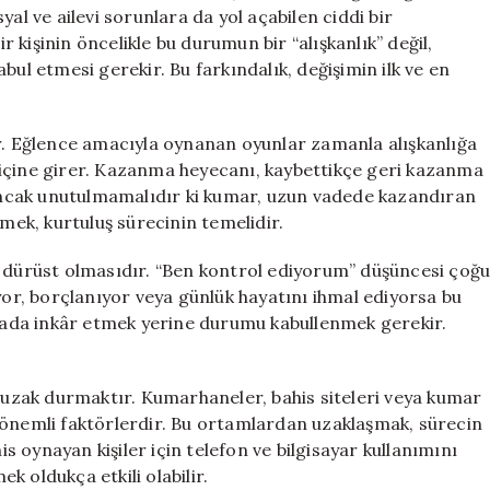
al ve ailevi sorunlara da yol açabilen ciddi bir
kişinin öncelikle bu durumun bir “alışkanlık” değil,
bul etmesi gerekir. Bu farkındalık, değişimin ilk ve en
ar. Eğlence amacıyla oynanan oyunlar zamanla alışkanlığa
 içine girer. Kazanma heyecanı, kaybettikçe geri kazanma
. Ancak unutulmamalıdır ki kumar, uzun vadede kazandıran
tmek, kurtuluş sürecinin temelidir.
e dürüst olmasıdır. “Ben kontrol ediyorum” düşüncesi çoğ
yor, borçlanıyor veya günlük hayatını ihmal ediyorsa bu
oktada inkâr etmek yerine durumu kabullenmek gerekir.
zak durmaktır. Kumarhaneler, bahis siteleri veya kumar
 önemli faktörlerdir. Bu ortamlardan uzaklaşmak, sürecin
is oynayan kişiler için telefon ve bilgisayar kullanımını
ek oldukça etkili olabilir.