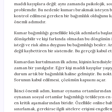
maddi kayıplara değil; aynı zamanda psikolojik, sosy
problemdir. Bu nedenle kumarı bırakmak isteyen bir 
kontrol edilmesi gereken bir bağımlılık olduğunu ka
önemli adımıdır.
Kumar bağımlılığı genellikle küçük adımlarla başl
dönüşebilir ve kişi farkında olmadan bu döngünün
isteği ve risk alma duygusu bu bağımlılığı besler
değil kaybettiren bir sistemdir. Bu gerçeği kabul e
Kumardan kurtulmanın ilk adımı, kişinin kendisiyl
zaman bir yanılgıdır. Eğer kişi maddi kayıplar yaşı
durum artık bir bağımlılık haline gelmiştir. Bu n
Sorunun kabul edilmesi, çözümün kapısını açar.
İkinci önemli adım, kumar oynama ortamlarından u
oynanan sosyal ortamlar bağımlılığı tetikleyen en
en kritik aşamalarından biridir. Özellikle online bah
sınırlamak, gerekirse ilgili sitelere erişimi engellem