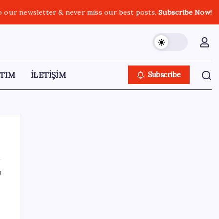
o our newsletter & never miss our best posts.
Subscribe Now!
TIM
İLETİŞİM
Subscribe
ı
SON YAZILAR
Ticaret Bakanlığı’ndan tapu ve gayrimenkul
kararı: Bu kritik adımı atlayan satış