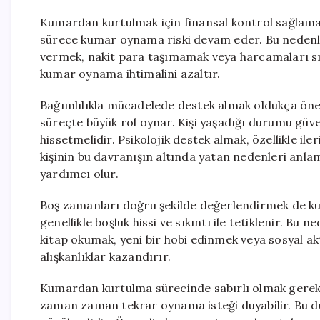
Kumardan kurtulmak için finansal kontrol sağlamak
sürece kumar oynama riski devam eder. Bu nedenle b
vermek, nakit para taşımamak veya harcamaları sını
kumar oynama ihtimalini azaltır.
Bağımlılıkla mücadelede destek almak oldukça önem
süreçte büyük rol oynar. Kişi yaşadığı durumu güve
hissetmelidir. Psikolojik destek almak, özellikle ile
kişinin bu davranışın altında yatan nedenleri anl
yardımcı olur.
Boş zamanları doğru şekilde değerlendirmek de k
genellikle boşluk hissi ve sıkıntı ile tetiklenir. Bu
kitap okumak, yeni bir hobi edinmek veya sosyal a
alışkanlıklar kazandırır.
Kumardan kurtulma sürecinde sabırlı olmak gerekir.
zaman zaman tekrar oynama isteği duyabilir. Bu d