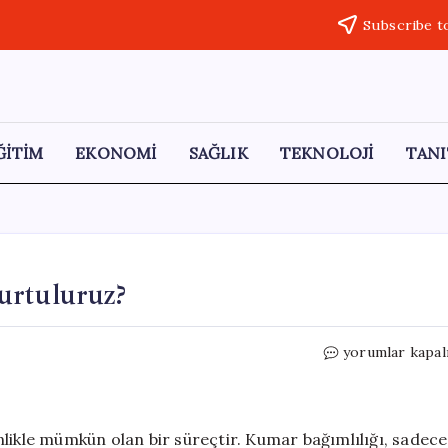
Subscribe t
ĞİTİM
EKONOMİ
SAĞLIK
TEKNOLOJİ
TANI
urtuluruz?
Kumar
yorumlar kapal
Bağımlılığından
Nasıl
Kurtuluruz?
için
nlikle mümkün olan bir süreçtir. Kumar bağımlılığı, sadece