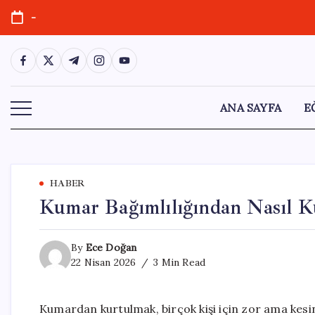
Skip
-
to
content
https://www.facebook.com/
https://twitter.com/
https://t.me/
https://www.instagram.com/
https://youtube.com/
ANA SAYFA
E
HABER
Kumar Bağımlılığından Nasıl K
By
Ece Doğan
22 Nisan 2026
3 Min Read
Kumardan kurtulmak, birçok kişi için zor ama kesi