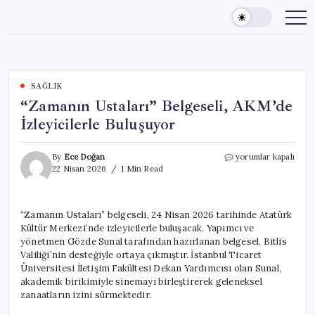
Skip
to
content
SAĞLIK
“Zamanın Ustaları” Belgeseli, AKM’de
İzleyicilerle Buluşuyor
“Zamanın
By
Ece Doğan
yorumlar kapalı
Ustaları”
22 Nisan 2026
1 Min Read
Belgeseli,
AKM’de
İzleyicilerle
“Zamanın Ustaları” belgeseli, 24 Nisan 2026 tarihinde Atatürk
Buluşuyor
Kültür Merkezi’nde izleyicilerle buluşacak. Yapımcı ve
için
yönetmen Gözde Sunal tarafından hazırlanan belgesel, Bitlis
Valiliği’nin desteğiyle ortaya çıkmıştır. İstanbul Ticaret
Üniversitesi İletişim Fakültesi Dekan Yardımcısı olan Sunal,
akademik birikimiyle sinemayı birleştirerek geleneksel
zanaatların izini sürmektedir.