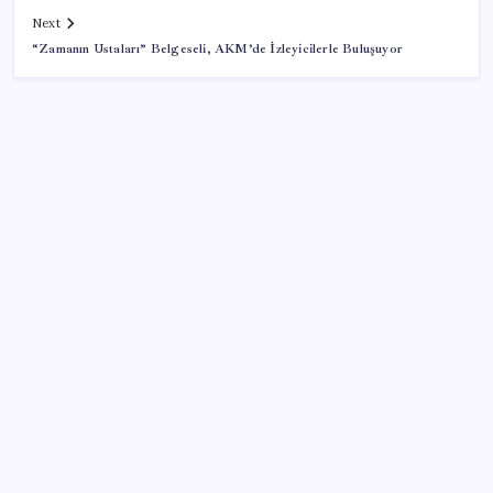
Next
“Zamanın Ustaları” Belgeseli, AKM’de İzleyicilerle Buluşuyor
SON YAZILAR
Tesla ve SpaceX kendi yapay zeka çiplerini üretecek:
Terafab geliyor
Salgın hızla yayıldı: 1,5 milyon koli yumurta toplatıldı
ChatGPT Artık Adobe Araçlarıyla İçerik Üretebiliyor:
70 Farklı Araç
Prof. Dr. Osman Müftüoğlu açıkladı… Poşet çaydaki