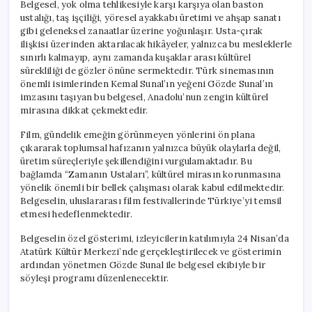
Belgesel, yok olma tehlikesiyle karşı karşıya olan baston
ustalığı, taş işçiliği, yöresel ayakkabı üretimi ve ahşap sanatı
gibi geleneksel zanaatlar üzerine yoğunlaşır. Usta-çırak
ilişkisi üzerinden aktarılacak hikâyeler, yalnızca bu mesleklerle
sınırlı kalmayıp, aynı zamanda kuşaklar arası kültürel
sürekliliği de gözler önüne sermektedir. Türk sinemasının
önemli isimlerinden Kemal Sunal’ın yeğeni Gözde Sunal’ın
imzasını taşıyan bu belgesel, Anadolu’nun zengin kültürel
mirasına dikkat çekmektedir.
Film, gündelik emeğin görünmeyen yönlerini ön plana
çıkararak toplumsal hafızanın yalnızca büyük olaylarla değil,
üretim süreçleriyle şekillendiğini vurgulamaktadır. Bu
bağlamda “Zamanın Ustaları”, kültürel mirasın korunmasına
yönelik önemli bir bellek çalışması olarak kabul edilmektedir.
Belgeselin, uluslararası film festivallerinde Türkiye’yi temsil
etmesi hedeflenmektedir.
Belgeselin özel gösterimi, izleyicilerin katılımıyla 24 Nisan’da
Atatürk Kültür Merkezi’nde gerçekleştirilecek ve gösterimin
ardından yönetmen Gözde Sunal ile belgesel ekibiyle bir
söyleşi programı düzenlenecektir.