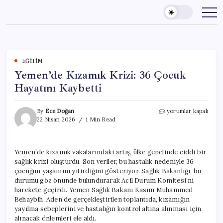
Skip
to
content
EĞITIM
Yemen’de Kızamık Krizi: 36 Çocuk
Hayatını Kaybetti
Yemen’de
By
Ece Doğan
yorumlar kapalı
Kızamık
22 Nisan 2026
1 Min Read
Krizi:
36
Çocuk
Yemen’de kızamık vakalarındaki artış, ülke genelinde ciddi bir
Hayatını
sağlık krizi oluşturdu. Son veriler, bu hastalık nedeniyle 36
Kaybetti
için
çocuğun yaşamını yitirdiğini gösteriyor. Sağlık Bakanlığı, bu
durumu göz önünde bulundurarak Acil Durum Komitesi’ni
harekete geçirdi. Yemen Sağlık Bakanı Kasım Muhammed
Behaybih, Aden’de gerçekleştirilen toplantıda, kızamığın
yayılma sebeplerini ve hastalığın kontrol altına alınması için
alınacak önlemleri ele aldı.