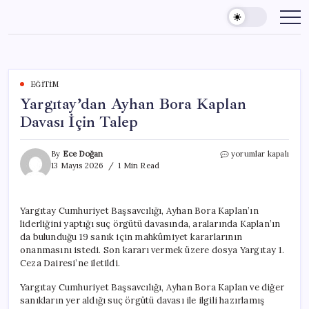
Skip
to
content
EĞITIM
Yargıtay’dan Ayhan Bora Kaplan
Davası İçin Talep
Yargıtay’dan
By
Ece Doğan
yorumlar kapalı
Ayhan
13 Mayıs 2026
1 Min Read
Bora
Kaplan
Davası
Yargıtay Cumhuriyet Başsavcılığı, Ayhan Bora Kaplan’ın
İçin
liderliğini yaptığı suç örgütü davasında, aralarında Kaplan’ın
Talep
için
da bulunduğu 19 sanık için mahkûmiyet kararlarının
onanmasını istedi. Son kararı vermek üzere dosya Yargıtay 1.
Ceza Dairesi’ne iletildi.
Yargıtay Cumhuriyet Başsavcılığı, Ayhan Bora Kaplan ve diğer
sanıkların yer aldığı suç örgütü davası ile ilgili hazırlamış