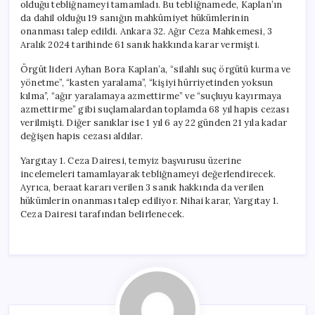
olduğu tebliğnameyi tamamladı. Bu tebliğnamede, Kaplan’ın
da dahil olduğu 19 sanığın mahkûmiyet hükümlerinin
onanması talep edildi. Ankara 32. Ağır Ceza Mahkemesi, 3
Aralık 2024 tarihinde 61 sanık hakkında karar vermişti.
Örgüt lideri Ayhan Bora Kaplan’a, “silahlı suç örgütü kurma ve
yönetme”, “kasten yaralama”, “kişiyi hürriyetinden yoksun
kılma”, “ağır yaralamaya azmettirme” ve “suçluyu kayırmaya
azmettirme” gibi suçlamalardan toplamda 68 yıl hapis cezası
verilmişti. Diğer sanıklar ise 1 yıl 6 ay 22 günden 21 yıla kadar
değişen hapis cezası aldılar.
Yargıtay 1. Ceza Dairesi, temyiz başvurusu üzerine
incelemeleri tamamlayarak tebliğnameyi değerlendirecek.
Ayrıca, beraat kararı verilen 3 sanık hakkında da verilen
hükümlerin onanması talep ediliyor. Nihai karar, Yargıtay 1.
Ceza Dairesi tarafından belirlenecek.