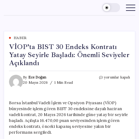
Skip
to
content
HABER
VİOP’ta BIST 30 Endeks Kontratı
Yatay Seyirle Başladı: Önemli Seviyeler
Açıklandı
VİOP’ta
By
Ece Doğan
yorumlar kapalı
BIST
20 Mayıs 2026
1 Min Read
30
Endeks
Kontratı
Borsa İstanbul Vadeli İşlem ve Opsiyon Piyasası (VİOP)
Yatay
bünyesinde işlem gören BIST 30 endeksine dayalı haziran
Seyirle
Başladı:
vadeli kontrat, 20 Mayıs 2026 tarihinde güne yatay bir seyirle
Önemli
başladı. Açılışta 16.470,00 puan seviyesinden işlem gören
Seviyeler
endeks kontratı, önceki kapanış seviyesine yakın bir
Açıklandı
performans sergiledi.
için