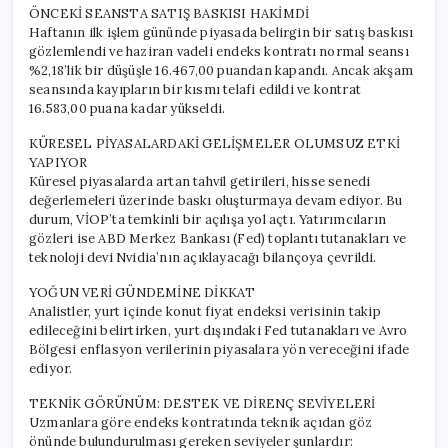
ÖNCEKİ SEANSTA SATIŞ BASKISI HAKİMDİ
Haftanın ilk işlem gününde piyasada belirgin bir satış baskısı
gözlemlendi ve haziran vadeli endeks kontratı normal seansı
%2,18’lik bir düşüşle 16.467,00 puandan kapandı. Ancak akşam
seansında kayıpların bir kısmı telafi edildi ve kontrat
16.583,00 puana kadar yükseldi.
KÜRESEL PİYASALARDAKİ GELİŞMELER OLUMSUZ ETKİ
YAPIYOR
Küresel piyasalarda artan tahvil getirileri, hisse senedi
değerlemeleri üzerinde baskı oluşturmaya devam ediyor. Bu
durum, VİOP’ta temkinli bir açılışa yol açtı. Yatırımcıların
gözleri ise ABD Merkez Bankası (Fed) toplantı tutanakları ve
teknoloji devi Nvidia’nın açıklayacağı bilançoya çevrildi.
YOĞUN VERİ GÜNDEMİNE DİKKAT
Analistler, yurt içinde konut fiyat endeksi verisinin takip
edileceğini belirtirken, yurt dışındaki Fed tutanakları ve Avro
Bölgesi enflasyon verilerinin piyasalara yön vereceğini ifade
ediyor.
TEKNİK GÖRÜNÜM: DESTEK VE DİRENÇ SEVİYELERİ
Uzmanlara göre endeks kontratında teknik açıdan göz
önünde bulundurulması gereken seviyeler şunlardır: