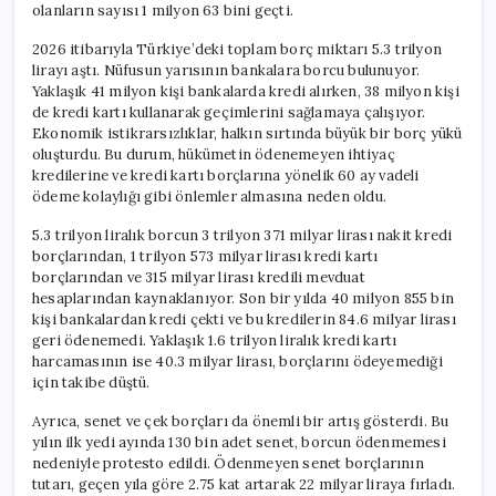
olanların sayısı 1 milyon 63 bini geçti.
2026 itibarıyla Türkiye’deki toplam borç miktarı 5.3 trilyon
lirayı aştı. Nüfusun yarısının bankalara borcu bulunuyor.
Yaklaşık 41 milyon kişi bankalarda kredi alırken, 38 milyon kişi
de kredi kartı kullanarak geçimlerini sağlamaya çalışıyor.
Ekonomik istikrarsızlıklar, halkın sırtında büyük bir borç yükü
oluşturdu. Bu durum, hükümetin ödenemeyen ihtiyaç
kredilerine ve kredi kartı borçlarına yönelik 60 ay vadeli
ödeme kolaylığı gibi önlemler almasına neden oldu.
5.3 trilyon liralık borcun 3 trilyon 371 milyar lirası nakit kredi
borçlarından, 1 trilyon 573 milyar lirası kredi kartı
borçlarından ve 315 milyar lirası kredili mevduat
hesaplarından kaynaklanıyor. Son bir yılda 40 milyon 855 bin
kişi bankalardan kredi çekti ve bu kredilerin 84.6 milyar lirası
geri ödenemedi. Yaklaşık 1.6 trilyon liralık kredi kartı
harcamasının ise 40.3 milyar lirası, borçlarını ödeyemediği
için takibe düştü.
Ayrıca, senet ve çek borçları da önemli bir artış gösterdi. Bu
yılın ilk yedi ayında 130 bin adet senet, borcun ödenmemesi
nedeniyle protesto edildi. Ödenmeyen senet borçlarının
tutarı, geçen yıla göre 2.75 kat artarak 22 milyar liraya fırladı.