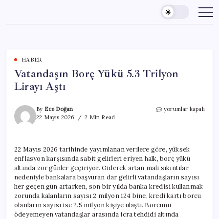
Skip
to
content
HABER
Vatandaşın Borç Yükü 5.3 Trilyon
Lirayı Aştı
Vatandaşın
By
Ece Doğan
yorumlar kapalı
Borç
22 Mayıs 2026
2 Min Read
Yükü
5.3
Trilyon
22 Mayıs 2026 tarihinde yayımlanan verilere göre, yüksek
Lirayı
enflasyon karşısında sabit gelirleri eriyen halk, borç yükü
Aştı
için
altında zor günler geçiriyor. Giderek artan mali sıkıntılar
nedeniyle bankalara başvuran dar gelirli vatandaşların sayısı
her geçen gün artarken, son bir yılda banka kredisi kullanmak
zorunda kalanların sayısı 2 milyon 124 bine, kredi kartı borcu
olanların sayısı ise 2.5 milyon kişiye ulaştı. Borcunu
ödeyemeyen vatandaşlar arasında icra tehdidi altında