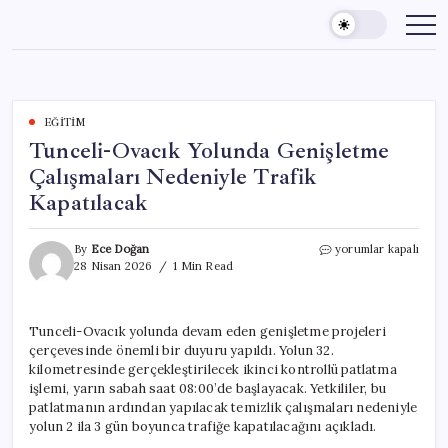
Skip
to
content
EĞITIM
Tunceli-Ovacık Yolunda Genişletme
Çalışmaları Nedeniyle Trafik
Kapatılacak
Tunceli-
By
Ece Doğan
yorumlar kapalı
Ovacık
28 Nisan 2026
1 Min Read
Yolunda
Genişletme
Çalışmaları
Tunceli-Ovacık yolunda devam eden genişletme projeleri
Nedeniyle
çerçevesinde önemli bir duyuru yapıldı. Yolun 32.
Trafik
Kapatılacak
kilometresinde gerçekleştirilecek ikinci kontrollü patlatma
için
işlemi, yarın sabah saat 08:00’de başlayacak. Yetkililer, bu
patlatmanın ardından yapılacak temizlik çalışmaları nedeniyle
yolun 2 ila 3 gün boyunca trafiğe kapatılacağını açıkladı.