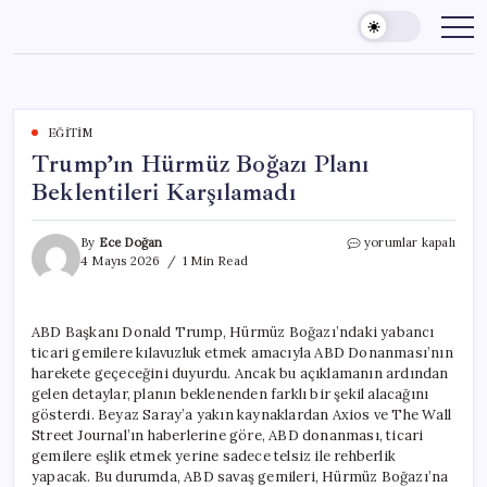
Skip
to
content
EĞITIM
Trump’ın Hürmüz Boğazı Planı
Beklentileri Karşılamadı
Trump’ın
By
Ece Doğan
yorumlar kapalı
Hürmüz
4 Mayıs 2026
1 Min Read
Boğazı
Planı
Beklentileri
ABD Başkanı Donald Trump, Hürmüz Boğazı’ndaki yabancı
Karşılamadı
ticari gemilere kılavuzluk etmek amacıyla ABD Donanması’nın
için
harekete geçeceğini duyurdu. Ancak bu açıklamanın ardından
gelen detaylar, planın beklenenden farklı bir şekil alacağını
gösterdi. Beyaz Saray’a yakın kaynaklardan Axios ve The Wall
Street Journal’ın haberlerine göre, ABD donanması, ticari
gemilere eşlik etmek yerine sadece telsiz ile rehberlik
yapacak. Bu durumda, ABD savaş gemileri, Hürmüz Boğazı’na