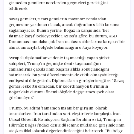
girmeden gemilere nerelerden geçmeleri gerektiğini
bildirecek.
Savaş gemileri, ticari gemilerin mayınsız rotalardan
geçmesine yardımcı olacak, ancak doğrudan silahlı koruma
sağlamayacak. Bunun yerine, Boğaz’ın karşısında “her
ihtimale karşı” bekleyecekler. Axios’a göre, bu durum, ABD
Donanması’nın daha çok İran’ın olası saldırılarına karşı tedbir
almak amacıyla bölgede bulunacağını ortaya koyuyor.
Avrupalı diplomatlar ve deniz taşımacılığı yapan şirket
sahipleri, Trump’ın geçmişte deniz taşımacılığını
canlandırma çabalarının başarısızlıkla sonuçlandığını
hatırlatarak, bu yeni düzenlemenin de etkili olmayabileceği
endişesini dile getirdi. Diplomatların görüşlerine göre, “Savaş
gemisi eskortu olmadan, bir koordinasyon biriminin
Boğaz’daki durumu önemli ölçüde değiştirmesi pek olası
görünmüyor.”
Trump, bu adımı ‘tamamen insani bir girişim’ olarak
tanımlarken, İran tarafından sert eleştirilerle karşılaştı. İran
Ulusal Güvenlik Komisyonu Başkanı İbrahim Azizi, Trump’ın
Hürmüz Boğazı’ndaki deniz düzenine müdahale girişimlerinin
ateşkes ihlali olarak değerlendirileceğini belirterek, “Bu bölge