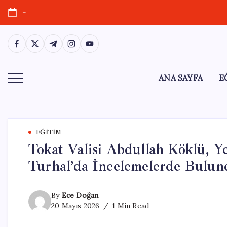
Skip
-
to
content
https://www.facebook.com/
https://twitter.com/
https://t.me/
https://www.instagram.com/
https://youtube.com/
ANA SAYFA
E
EĞITIM
Tokat Valisi Abdullah Köklü, Y
Turhal’da İncelemelerde Bulun
By
Ece Doğan
20 Mayıs 2026
1 Min Read