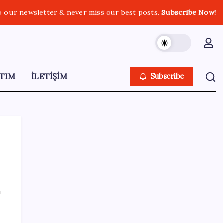
o our newsletter & never miss our best posts.
Subscribe Now!
TIM
İLETİŞİM
Subscribe
SON YAZILAR
ı
Ticaret Bakanlığı’ndan tapu ve gayrimenkul
kararı: Bu kritik adımı atlayan satış