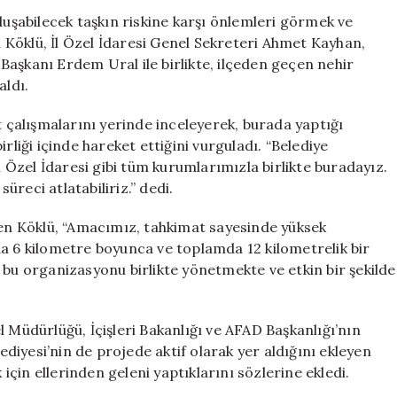
Yeşilırmak
luşabilecek taşkın riskine karşı önlemleri görmek ve
Taşkın
li Köklü, İl Özel İdaresi Genel Sekreteri Ahmet Kayhan,
Riskine
aşkanı Erdem Ural ile birlikte, ilçeden geçen nehir
Karşı
aldı.
Turhal’da
İncelemelerde
çalışmalarını yerinde inceleyerek, burada yaptığı
Bulundu
rliği içinde hareket ettiğini vurguladı. “Belediye
için
l Özel İdaresi gibi tüm kurumlarımızla birlikte buradayız.
reci atlatabiliriz.” dedi.
ten Köklü, “Amacımız, tahkimat sayesinde yüksek
da 6 kilometre boyunca ve toplamda 12 kilometrelik bir
 bu organizasyonu birlikte yönetmekte ve etkin bir şekilde
 Müdürlüğü, İçişleri Bakanlığı ve AFAD Başkanlığı’nın
lediyesi’nin de projede aktif olarak yer aldığını ekleyen
 için ellerinden geleni yaptıklarını sözlerine ekledi.