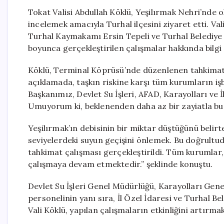
Tokat Valisi Abdullah Köklü, Yeşilırmak Nehri’nde o
incelemek amacıyla Turhal ilçesini ziyaret etti. Va
Turhal Kaymakamı Ersin Tepeli ve Turhal Belediye B
boyunca gerçekleştirilen çalışmalar hakkında bilgi 
Köklü, Terminal Köprüsü’nde düzenlenen tahkimat 
açıklamada, taşkın riskine karşı tüm kurumların işbi
Başkanımız, Devlet Su İşleri, AFAD, Karayolları ve İ
Umuyorum ki, beklenenden daha az bir zayiatla bu sü
Yeşilırmak’ın debisinin bir miktar düştüğünü belir
seviyelerdeki suyun geçişini önlemek. Bu doğrultu
tahkimat çalışması gerçekleştirildi. Tüm kurumlar,
çalışmaya devam etmektedir.” şeklinde konuştu.
Devlet Su İşleri Genel Müdürlüğü, Karayolları Genel
personelinin yanı sıra, İl Özel İdaresi ve Turhal Be
Vali Köklü, yapılan çalışmaların etkinliğini artırmak