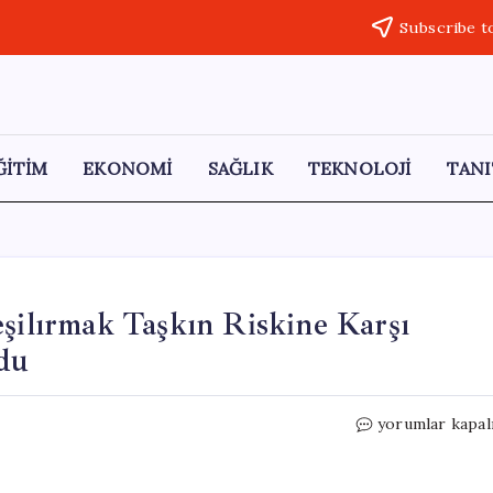
Subscribe t
ĞİTİM
EKONOMİ
SAĞLIK
TEKNOLOJİ
TANI
eşilırmak Taşkın Riskine Karşı
du
Tokat
yorumlar kapal
Valisi
Abdullah
Köklü,