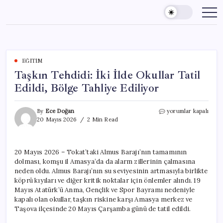
Skip
to
content
EĞITIM
Taşkın Tehdidi: İki İlde Okullar Tatil
Edildi, Bölge Tahliye Ediliyor
Taşkın
By
Ece Doğan
yorumlar kapalı
Tehdidi:
20 Mayıs 2026
2 Min Read
İki
İlde
Okullar
20 Mayıs 2026 – Tokat’taki Almus Barajı’nın tamamının
Tatil
dolması, komşu il Amasya’da da alarm zillerinin çalmasına
Edildi,
Bölge
neden oldu. Almus Barajı’nın su seviyesinin artmasıyla birlikte
Tahliye
köprü kıyıları ve diğer kritik noktalar için önlemler alındı. 19
Ediliyor
Mayıs Atatürk’ü Anma, Gençlik ve Spor Bayramı nedeniyle
için
kapalı olan okullar, taşkın riskine karşı Amasya merkez ve
Taşova ilçesinde 20 Mayıs Çarşamba günü de tatil edildi.