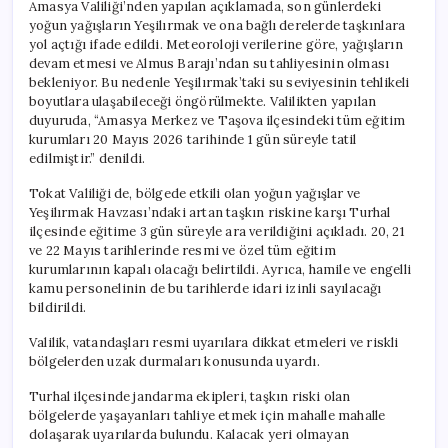
Amasya Valiliği’nden yapılan açıklamada, son günlerdeki
yoğun yağışların Yeşilırmak ve ona bağlı derelerde taşkınlara
yol açtığı ifade edildi. Meteoroloji verilerine göre, yağışların
devam etmesi ve Almus Barajı’ndan su tahliyesinin olması
bekleniyor. Bu nedenle Yeşilırmak’taki su seviyesinin tehlikeli
boyutlara ulaşabileceği öngörülmekte. Valilikten yapılan
duyuruda, “Amasya Merkez ve Taşova ilçesindeki tüm eğitim
kurumları 20 Mayıs 2026 tarihinde 1 gün süreyle tatil
edilmiştir.” denildi.
Tokat Valiliği de, bölgede etkili olan yoğun yağışlar ve
Yeşilırmak Havzası’ndaki artan taşkın riskine karşı Turhal
ilçesinde eğitime 3 gün süreyle ara verildiğini açıkladı. 20, 21
ve 22 Mayıs tarihlerinde resmi ve özel tüm eğitim
kurumlarının kapalı olacağı belirtildi. Ayrıca, hamile ve engelli
kamu personelinin de bu tarihlerde idari izinli sayılacağı
bildirildi.
Valilik, vatandaşları resmi uyarılara dikkat etmeleri ve riskli
bölgelerden uzak durmaları konusunda uyardı.
Turhal ilçesinde jandarma ekipleri, taşkın riski olan
bölgelerde yaşayanları tahliye etmek için mahalle mahalle
dolaşarak uyarılarda bulundu. Kalacak yeri olmayan