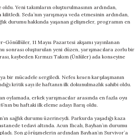
İlk
 oldu. Yeni takımların oluşturulmasının ardından,
Eleme
a kilitledi. Seda’nın yarışmaya veda etmesinin ardından,
Adayı
ğlık durumu hakkında yaşanan gelişmeler, programın en
Belli
Oldu,
Bayhan
er-Gönüllüler, 11 Mayıs Pazartesi akşamı yayınlanan
Diskalifiye
nu sonrası oluşturulan yeni düzen, yarışmacılara zorlu bir
Mi
ası, kaybeden Kırmızı Takım (Ünlüler) ada konseyine
Oluyor?
için
ıya bir mücadele sergiledi. Nefes kesen karşılaşmanın
ğı kritik sayı ile haftanın ilk dokunulmazlık sahibi oldu.
an oylamada, erkek yarışmacılar arasında en fazla oyu
’nın bu haftaki ilk eleme adayı Barış oldu.
n’ın sağlık durumu üzerineydi. Parkurda yaşadığı kaza
stanede tedavi altında. Acun Ilıcalı, Bayhan’ın durumu
topladı. Son görüşmelerin ardından Bayhan’ın Survivor’a