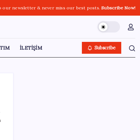
o our newsletter & never miss our best posts.
Subscribe Now!
TIM
İLETİŞİM
Subscribe
SON YAZILAR
ı
Ticaret Bakanlığı’ndan tapu ve gayrimenkul
kararı: Bu kritik adımı atlayan satış