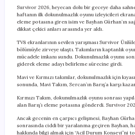
Survivor 2026, heyecan dolu bir geceye daha sahne
haftanın ilk dokunulmazlık oyunu izleyicileri ekran
eleme potasına giren isim ve Bayhan Gürhan’ın sa
dikkat çekici anları arasında yer aldı.
TV8 ekranlarının sevilen yarışması Survivor Ünlül
bölümüyle zirveye ulaştı. Takımların kaptanlık oyu
mücadele imkanı sundu. Dokunulmazlık oyunu sonr
giderek eleme adayı belirleme sürecine girdi.
Mavi ve Kırmızı takımlar, dokunulmazlık için kıyas
sonunda, Mavi Takım, Sercan’ın Barış’a karşı kazandı
Kırmızı Takım, dokunulmazlık oyunu sonrası yapıl
alan Barış’ı eleme potasına gönderdi. Survivor 2026
Ancak gecenin en çarpıcı gelişmesi, Bayhan Gürha
sonrasında ciddi bir yaralanma geçiren Bayhan, ha
hakkında bilgi almak için “Acil Durum Konseyi”ni 