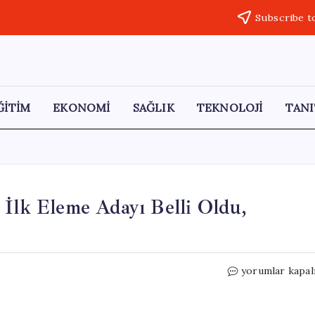
Subscribe t
ĞİTİM
EKONOMİ
SAĞLIK
TEKNOLOJİ
TANI
 İlk Eleme Adayı Belli Oldu,
Survivor
yorumlar kapal
2026’da
Gergin
Anlar: