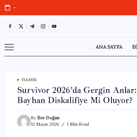
Skip
-
to
content
https://www.facebook.com/
https://twitter.com/
https://t.me/
https://www.instagram.com/
https://youtube.com/
ANA SAYFA
E
HABER
Survivor 2026’da Gergin Anlar:
Bayhan Diskalifiye Mi Oluyor?
By
Ece Doğan
12 Mayıs 2026
1 Min Read