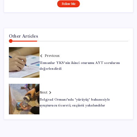
Follow Me
Other Articles
Previous
Uzmanlar YKS’nin ikinci oturumu AYT sorularını
değerlendirdi
Next
Belgrad Ormanı’nda ‘yürüyüş’ bahanesiyle
uyuşturucu ticareti; suçüstü yakalandılar