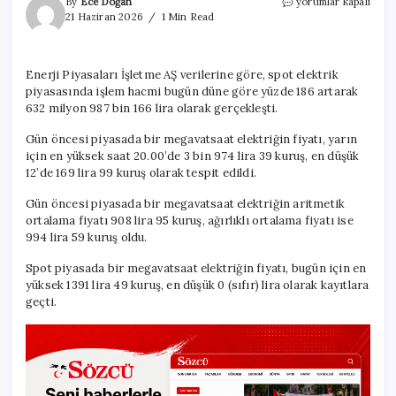
Spot
By
Ece Doğan
yorumlar kapalı
piyasada
21 Haziran 2026
1 Min Read
elektrik
fiyatları
-21
Enerji Piyasaları İşletme AŞ verilerine göre, spot elektrik
Haziran
piyasasında işlem hacmi bugün düne göre yüzde 186 artarak
2026
için
632 milyon 987 bin 166 lira olarak gerçekleşti.
Gün öncesi piyasada bir megavatsaat elektriğin fiyatı, yarın
için en yüksek saat 20.00’de 3 bin 974 lira 39 kuruş, en düşük
12’de 169 lira 99 kuruş olarak tespit edildi.
Gün öncesi piyasada bir megavatsaat elektriğin aritmetik
ortalama fiyatı 908 lira 95 kuruş, ağırlıklı ortalama fiyatı ise
994 lira 59 kuruş oldu.
Spot piyasada bir megavatsaat elektriğin fiyatı, bugün için en
yüksek 1391 lira 49 kuruş, en düşük 0 (sıfır) lira olarak kayıtlara
geçti.