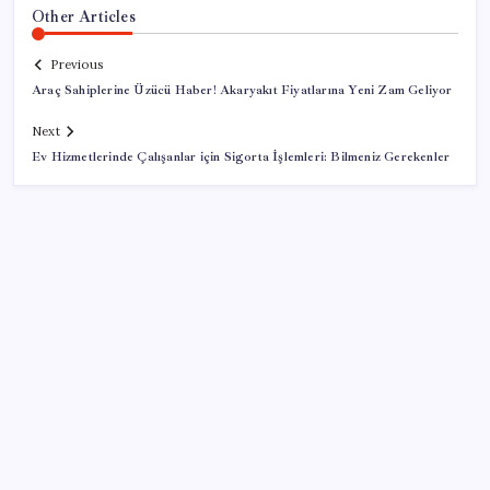
Other Articles
Previous
Araç Sahiplerine Üzücü Haber! Akaryakıt Fiyatlarına Yeni Zam Geliyor
Next
Ev Hizmetlerinde Çalışanlar için Sigorta İşlemleri: Bilmeniz Gerekenler
SON YAZILAR
Ticaret Bakanlığı’ndan tapu ve gayrimenkul kararı:
Bu kritik adımı atlayan satış yapamayacak