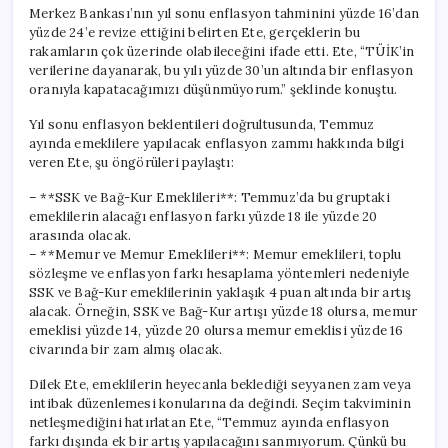
Merkez Bankası’nın yıl sonu enflasyon tahminini yüzde 16’dan
yüzde 24’e revize ettiğini belirten Ete, gerçeklerin bu
rakamların çok üzerinde olabileceğini ifade etti. Ete, “TÜİK’in
verilerine dayanarak, bu yılı yüzde 30’un altında bir enflasyon
oranıyla kapatacağımızı düşünmüyorum.” şeklinde konuştu.
Yıl sonu enflasyon beklentileri doğrultusunda, Temmuz
ayında emeklilere yapılacak enflasyon zammı hakkında bilgi
veren Ete, şu öngörüleri paylaştı:
– **SSK ve Bağ-Kur Emeklileri**: Temmuz’da bu gruptaki
emeklilerin alacağı enflasyon farkı yüzde 18 ile yüzde 20
arasında olacak.
– **Memur ve Memur Emeklileri**: Memur emeklileri, toplu
sözleşme ve enflasyon farkı hesaplama yöntemleri nedeniyle
SSK ve Bağ-Kur emeklilerinin yaklaşık 4 puan altında bir artış
alacak. Örneğin, SSK ve Bağ-Kur artışı yüzde 18 olursa, memur
emeklisi yüzde 14, yüzde 20 olursa memur emeklisi yüzde 16
civarında bir zam almış olacak.
Dilek Ete, emeklilerin heyecanla beklediği seyyanen zam veya
intibak düzenlemesi konularına da değindi. Seçim takviminin
netleşmediğini hatırlatan Ete, “Temmuz ayında enflasyon
farkı dışında ek bir artış yapılacağını sanmıyorum. Çünkü bu