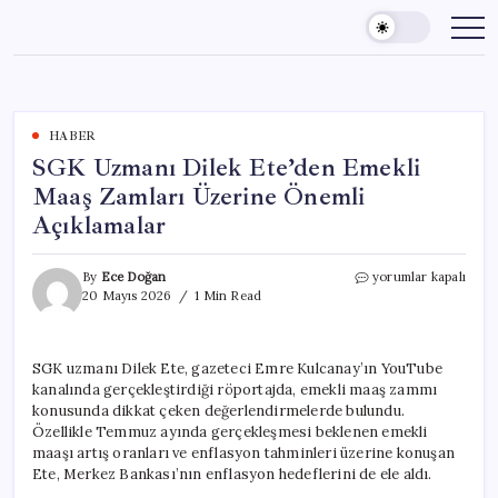
Skip
to
content
HABER
SGK Uzmanı Dilek Ete’den Emekli
Maaş Zamları Üzerine Önemli
Açıklamalar
SGK
By
Ece Doğan
yorumlar kapalı
Uzmanı
20 Mayıs 2026
1 Min Read
Dilek
Ete’den
Emekli
SGK uzmanı Dilek Ete, gazeteci Emre Kulcanay’ın YouTube
Maaş
kanalında gerçekleştirdiği röportajda, emekli maaş zammı
Zamları
Üzerine
konusunda dikkat çeken değerlendirmelerde bulundu.
Önemli
Özellikle Temmuz ayında gerçekleşmesi beklenen emekli
Açıklamalar
maaşı artış oranları ve enflasyon tahminleri üzerine konuşan
için
Ete, Merkez Bankası’nın enflasyon hedeflerini de ele aldı.