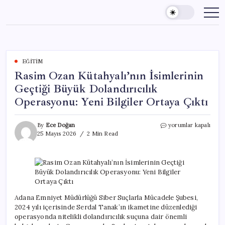
Skip
to
content
EĞITIM
Rasim Ozan Kütahyalı’nın İsimlerinin
Geçtiği Büyük Dolandırıcılık
Operasyonu: Yeni Bilgiler Ortaya Çıktı
Rasim
By
Ece Doğan
yorumlar kapalı
Ozan
25 Mayıs 2026
2 Min Read
Kütahyalı’nın
İsimlerinin
Geçtiği
Büyük
Dolandırıcılık
Operasyonu:
Yeni
Adana Emniyet Müdürlüğü Siber Suçlarla Mücadele Şubesi,
Bilgiler
2024 yılı içerisinde Serdal Tanak’ın ikametine düzenlediği
Ortaya
operasyonda nitelikli dolandırıcılık suçuna dair önemli
Çıktı