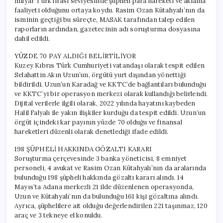
milyar Türk lirası seviyesinde şüpheli para hareketi ve aklama
faaliyeti olduğunu ortaya koydu. Rasim Ozan Kütahyalı’nın da
isminin geçtiği bu süreçte, MASAK tarafından talep edilen
raporların ardından, gazetecinin adı soruşturma dosyasına
dahil edildi.
YÜZDE 70 PAY ALDIĞI BELİRTİLİYOR
Kuzey Kıbrıs Türk Cumhuriyeti vatandaşı olarak tespit edilen
Selahattin Akın Uzun’un, örgütü yurt dışından yönettiği
bildirildi. Uzun’un Karadağ ve KKTC’de bağlantıları bulunduğu
ve KKTC’yi bir operasyon merkezi olarak kullandığı belirlendi.
Dijital verilerle ilgili olarak, 2022 yılında hayatını kaybeden
Halil Falyalı ile yakın ilişkiler kurduğu da tespit edildi. Uzun’un
örgüt içindeki kar payının yüzde 70 olduğu ve finansal
hareketleri düzenli olarak denetlediği ifade edildi.
198 ŞÜPHELİ HAKKINDA GÖZALTI KARARI
Soruşturma çerçevesinde 3 banka yöneticisi, 8 emniyet
personeli, 4 avukat ve Rasim Ozan Kütahyalı’nın da aralarında
bulunduğu 198 şüpheli hakkında gözaltı kararı alındı. 14
Mayıs’ta Adana merkezli 21 ilde düzenlenen operasyonda,
Uzun ve Kütahyalı’nın da bulunduğu 161 kişi gözaltına alındı.
Ayrıca, şüphelilere ait olduğu değerlendirilen 221 taşınmaz, 120
araç ve 3 tekneye el konuldu.