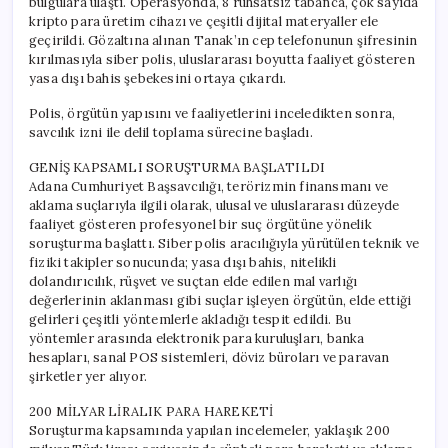
bulgulara ulaştı. Operasyonda, 8 ruhsatsız tabanca, çok sayıda
için
kripto para üretim cihazı ve çeşitli dijital materyaller ele
geçirildi. Gözaltına alınan Tanak’ın cep telefonunun şifresinin
kırılmasıyla siber polis, uluslararası boyutta faaliyet gösteren
yasa dışı bahis şebekesini ortaya çıkardı.
Polis, örgütün yapısını ve faaliyetlerini inceledikten sonra,
savcılık izni ile delil toplama sürecine başladı.
GENİŞ KAPSAMLI SORUŞTURMA BAŞLATILDI
Adana Cumhuriyet Başsavcılığı, terörizmin finansmanı ve
aklama suçlarıyla ilgili olarak, ulusal ve uluslararası düzeyde
faaliyet gösteren profesyonel bir suç örgütüne yönelik
soruşturma başlattı. Siber polis aracılığıyla yürütülen teknik ve
fiziki takipler sonucunda; yasa dışı bahis, nitelikli
dolandırıcılık, rüşvet ve suçtan elde edilen mal varlığı
değerlerinin aklanması gibi suçlar işleyen örgütün, elde ettiği
gelirleri çeşitli yöntemlerle akladığı tespit edildi. Bu
yöntemler arasında elektronik para kuruluşları, banka
hesapları, sanal POS sistemleri, döviz büroları ve paravan
şirketler yer alıyor.
200 MİLYAR LİRALIK PARA HAREKETİ
Soruşturma kapsamında yapılan incelemeler, yaklaşık 200