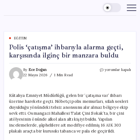
Skip
to
content
EĞITIM
Polis ‘çatışma’ ihbarıyla alarma geçti,
karşısında ilginç bir manzara buldu
Polis
By
Ece Doğan
yorumlar kapalı
‘çatışma’
22 Mayıs 2026
1 Min Read
ihbarıyla
alarma
geçti,
Kütahya Emniyet Müdürlüğü, gelen bir ‘çatışma var’ ihbarı
karşısında
üzerine harekete geçti. Nöbetçi polis memurları, silah sesleri
ilginç
bir
duyulduğu yönündeki telsiz anonsunu alır almaz bölgeye ekip
manzara
sevk etti. Osmangazi Mahallesi Talat Çini Sokak’ta, bir çini
buldu
atölyesinin önünde alkol alan altı kişiyi buldu. Yapılan
için
incelemelerde, şüphelilere ait modifiye edilmiş 16 AIK 303
plakalı araçta bir kurusıkı tabanca ve pala ele geçirildi.