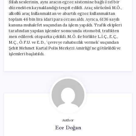
Silah seslerinin, aynı aracın egzoz sistemine bağlı özel bir
düzenekten kaynaklandığı tespit edildi. Araç sürücüsü M.Ö.,
alkollü araç kullanmaktan ve abartılı egzoz kullanmaktan
toplam 46 bin lira idari para cezası aldı. Ayrıca, 6136 sayılı
kanuna muhalefet suçundan da işlem yapıldı. Trafik ekipleri
tarafından yapılan işlemler sonucunda otomobil, trafikten
men edilerek otoparka çekildi. M.Ö. ile birlikte L.İ.Ç., E.Ç.,
M.Ç., Ö.F.U. ve E.D., ‘çevreye rahatsızlık vermek’ suçundan
Şehit Mehmet Kartal Polis Merkezi Amirliği’ne götürüldü ve
işlemleri başlatıldı.
Author
Ece Doğan