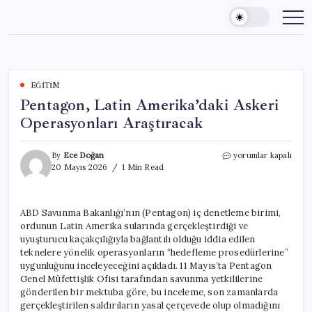
Skip
to
content
EĞITIM
Pentagon, Latin Amerika’daki Askeri
Operasyonları Araştıracak
Pentagon,
By
Ece Doğan
yorumlar kapalı
Latin
20 Mayıs 2026
1 Min Read
Amerika’daki
Askeri
Operasyonları
ABD Savunma Bakanlığı’nın (Pentagon) iç denetleme birimi,
Araştıracak
ordunun Latin Amerika sularında gerçekleştirdiği ve
için
uyuşturucu kaçakçılığıyla bağlantılı olduğu iddia edilen
teknelere yönelik operasyonların “hedefleme prosedürlerine”
uygunluğunu inceleyeceğini açıkladı. 11 Mayıs’ta Pentagon
Genel Müfettişlik Ofisi tarafından savunma yetkililerine
gönderilen bir mektuba göre, bu inceleme, son zamanlarda
gerçekleştirilen saldırıların yasal çerçevede olup olmadığını