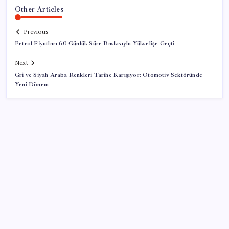
Other Articles
Previous
Petrol Fiyatları 60 Günlük Süre Baskısıyla Yükselişe Geçti
Next
Gri ve Siyah Araba Renkleri Tarihe Karışıyor: Otomotiv Sektöründe
Yeni Dönem
SON YAZILAR
Sürekli maddi sorun yaşayan insanların beyni daha