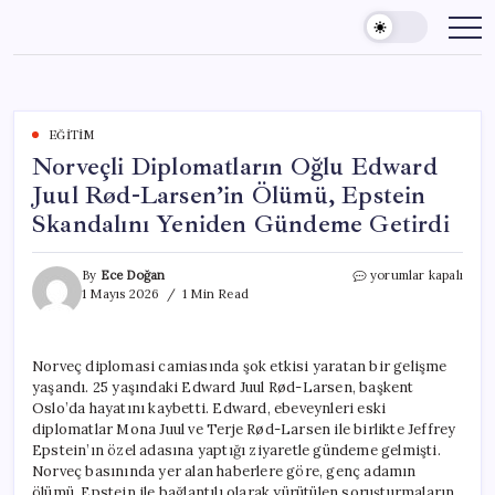
Skip
to
content
EĞITIM
Norveçli Diplomatların Oğlu Edward
Juul Rød-Larsen’in Ölümü, Epstein
Skandalını Yeniden Gündeme Getirdi
Norveçli
By
Ece Doğan
yorumlar kapalı
Diplomatların
1 Mayıs 2026
1 Min Read
Oğlu
Edward
Juul
Norveç diplomasi camiasında şok etkisi yaratan bir gelişme
Rød-
yaşandı. 25 yaşındaki Edward Juul Rød-Larsen, başkent
Larsen’in
Ölümü,
Oslo’da hayatını kaybetti. Edward, ebeveynleri eski
Epstein
diplomatlar Mona Juul ve Terje Rød-Larsen ile birlikte Jeffrey
Skandalını
Epstein’ın özel adasına yaptığı ziyaretle gündeme gelmişti.
Yeniden
Norveç basınında yer alan haberlere göre, genç adamın
Gündeme
ölümü, Epstein ile bağlantılı olarak yürütülen soruşturmaların