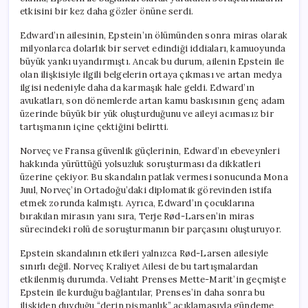
Getirdi
etkisini bir kez daha gözler önüne serdi.
için
Edward’ın ailesinin, Epstein’ın ölümünden sonra miras olarak
milyonlarca dolarlık bir servet edindiği iddiaları, kamuoyunda
büyük yankı uyandırmıştı. Ancak bu durum, ailenin Epstein ile
olan ilişkisiyle ilgili belgelerin ortaya çıkması ve artan medya
ilgisi nedeniyle daha da karmaşık hale geldi. Edward’ın
avukatları, son dönemlerde artan kamu baskısının genç adam
üzerinde büyük bir yük oluşturduğunu ve aileyi acımasız bir
tartışmanın içine çektiğini belirtti.
Norveç ve Fransa güvenlik güçlerinin, Edward’ın ebeveynleri
hakkında yürüttüğü yolsuzluk soruşturması da dikkatleri
üzerine çekiyor. Bu skandalın patlak vermesi sonucunda Mona
Juul, Norveç’in Ortadoğu’daki diplomatik görevinden istifa
etmek zorunda kalmıştı. Ayrıca, Edward’ın çocuklarına
bırakılan mirasın yanı sıra, Terje Rød-Larsen’in miras
sürecindeki rolü de soruşturmanın bir parçasını oluşturuyor.
Epstein skandalının etkileri yalnızca Rød-Larsen ailesiyle
sınırlı değil. Norveç Kraliyet Ailesi de bu tartışmalardan
etkilenmiş durumda. Veliaht Prenses Mette-Marit’in geçmişte
Epstein ile kurduğu bağlantılar, Prenses’in daha sonra bu
ilişkiden duyduğu “derin pişmanlık” açıklamasıyla gündeme