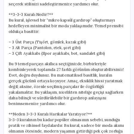
Yolları
seçerek stilinizi sadeleştirmenize yardımcı olur.
için
**3-3-3 Kuralı Nedir?**
Bu kural, işlevsel bir “mikro kapsül gardırop” oluşturmayı
hedefleyen minimalist bir moda yaklaşımıdır. Temel prensibi
oldukça basittir:
– 3 Üst Parça (Tişört, gömlek, kazak gibi)
– 3 Alt Parça (Pantolon, etek, şort gibi)
– 3 Çift Ayakkabı (Spor ayakkabı, bot, sandalet gibi)
Bu 9 temel parçayı akıllıca seçtiğinizde, birbirleriyle
kombinleyerek toplamda 27 farklı görünüm oluşturabilirsiniz!
Evet, doğru duydunuz. Bu matematiksel basitlik, kuralın
gerçek gücünü ortaya koyuyor. Amaç, eksiklik hissi yaratmak
değil; aksine, özenle seçilmiş parçalar ile özgürlüğü
yakalamaktır. Bu yaklaşım, nicelikten niteliğe geçişi sağlarken
daha bilinçli ve sürdürülebilir bir gardırop anlayışını
benimsemenize yardımcı olur.
**Neden 3-3-3 Kuralı Harikalar Yaratıyor?**
3-3-3 kuralının bu kadar popüler olmasının sebebi, sunduğu
pratik ve zihinsel faydalardır. Bu kural, sadece bir moda akımı
olmanın ötesinde, modern yaşamın getirdiği pek çok zorluğa