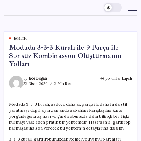
Skip
to
content
EĞITIM
Modada 3-3-3 Kuralı ile 9 Parça ile
Sonsuz Kombinasyon Oluşturmanın
Yolları
Modada
By
Ece Doğan
yorumlar kapalı
3-
22 Nisan 2026
2 Min Read
3-
3
Kuralı
Modada 3-3-3 kuralı, sadece daha az parça ile daha fazla stil
ile
yaratmayı değil, aynı zamanda sabahları karşılaşılan karar
9
Parça
yorgunluğunu aşmayı ve gardırobunuzla daha bilinçli bir ilişki
ile
kurmayı vaat eden pratik bir yöntemdir. Hazırsanız, gardırop
Sonsuz
karmaşasına son verecek bu yöntemin detaylarına dalalım!
Kombinasyon
Oluşturmanın
3-3-3 kuralı, gardırobunuzdaki temel ve uyumlu parçaları