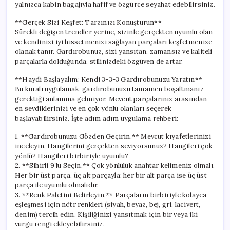
yalnızca kabin bagajıyla hafif ve özgürce seyahat edebilirsiniz.
**Gerçek Sizi Keşfet: Tarzınızı Konuşturun**
Sürekli değişen trendler yerine, sizinle gerçekten uyumlu olan
ve kendinizi iyi hissetmenizi sağlayan parçaları keşfetmenize
olanak tanır. Gardırobunuz, sizi yansıtan, zamansız ve kaliteli
parçalarla dolduğunda, stilinizdeki özgüven de artar.
**Haydi Başlayalım: Kendi 3-3-3 Gardırobunuzu Yaratın**
Bu kuralı uygulamak, gardırobunuzu tamamen boşaltmanız
gerektiği anlamına gelmiyor. Mevcut parçalarınız arasından
en sevdiklerinizi ve en çok yönlü olanları seçerek
başlayabilirsiniz. İşte adım adım uygulama rehberi:
1. **Gardırobunuzu Gözden Geçirin.** Mevcut kıyafetlerinizi
inceleyin. Hangilerini gerçekten seviyorsunuz? Hangileri çok
yönlü? Hangileri birbiriyle uyumlu?
2. **Sihirli 9’lu Seçin.** Çok yönlülük anahtar kelimeniz olmalı.
Her bir üst parça, üç alt parçayla; her bir alt parça ise üç üst
parça ile uyumlu olmalıdır.
3. **Renk Paletini Belirleyin.** Parçaların birbiriyle kolayca
eşleşmesi için nötr renkleri (siyah, beyaz, bej, gri, lacivert,
denim) tercih edin. Kişiliğinizi yansıtmak için bir veya iki
vurgu rengi ekleyebilirsiniz.