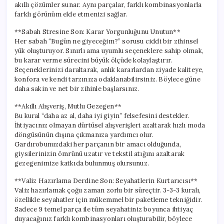
akıllı çözümler sunar. Aynı parçalar, farklı kombinasyonlarla
farklı görünüm elde etmenizi sağlar.
**Sabah Stresine Son: Karar Yorgunluğunu Unutun**
Her sabah “Bugün ne giyeceğim?” sorusu ciddi bir zihinsel
yük oluşturuyor. Sınırlı ama uyumlu seçeneklere sahip olmak,
bu karar verme sürecini büyük ölçüde kolaylaştırır.
Seçeneklerinizi daraltarak, anlık kararlardan ziyade kaliteye,
konfora ve kendi tarzınıza odaklanabilirsiniz. Böylece güne
daha sakin ve net bir zihinle başlarsınız.
**Akıllı Alışveriş, Mutlu Gezegen**
Bu kural “daha az al, daha iyi giyin” felsefesini destekler.
İhtiyacınız olmayan dürtüsel alışverişleri azaltarak hızlı moda
döngüsünün dışına çıkmanıza yardımcı olur.
Gardırobunuzdaki her parçanın bir amacı olduğunda,
giysilerinizin ömrünü uzatır ve tekstil atığını azaltarak
gezegenimize katkıda bulunmuş olursunuz.
**Valiz Hazırlama Derdine Son: Seyahatlerin Kurtarıcısı**
Valiz hazırlamak çoğu zaman zorlu bir süreçtir. 3-3-3 kuralı,
özellikle seyahatler için mükemmel bir paketleme tekniğidir.
Sadece 9 temel parça ile tüm seyahatiniz boyunca ihtiyaç
duyacağınız farklı kombinasyonları oluşturabilir, böylece