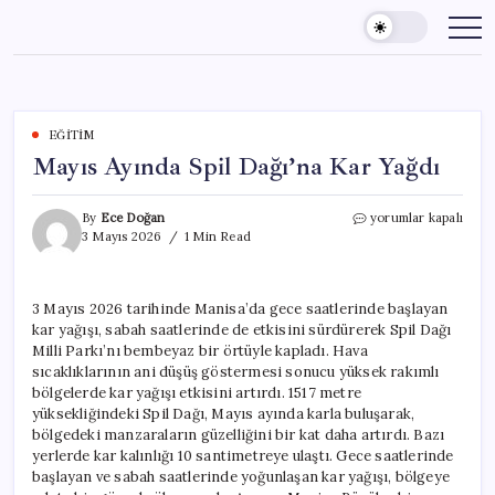
Skip
to
content
EĞITIM
Mayıs Ayında Spil Dağı’na Kar Yağdı
Mayıs
By
Ece Doğan
yorumlar kapalı
Ayında
3 Mayıs 2026
1 Min Read
Spil
Dağı’na
Kar
3 Mayıs 2026 tarihinde Manisa’da gece saatlerinde başlayan
Yağdı
kar yağışı, sabah saatlerinde de etkisini sürdürerek Spil Dağı
için
Milli Parkı’nı bembeyaz bir örtüyle kapladı. Hava
sıcaklıklarının ani düşüş göstermesi sonucu yüksek rakımlı
bölgelerde kar yağışı etkisini artırdı. 1517 metre
yüksekliğindeki Spil Dağı, Mayıs ayında karla buluşarak,
bölgedeki manzaraların güzelliğini bir kat daha artırdı. Bazı
yerlerde kar kalınlığı 10 santimetreye ulaştı. Gece saatlerinde
başlayan ve sabah saatlerinde yoğunlaşan kar yağışı, bölgeye