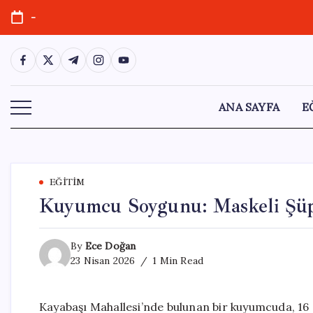
Skip
-
to
content
https://www.facebook.com/
https://twitter.com/
https://t.me/
https://www.instagram.com/
https://youtube.com/
ANA SAYFA
E
EĞITIM
Kuyumcu Soygunu: Maskeli Şüphe
By
Ece Doğan
23 Nisan 2026
1 Min Read
Kayabaşı Mahallesi’nde bulunan bir kuyumcuda, 16 