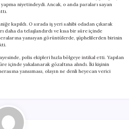
Çığlıklarıyla
n yapma niyetindeydi. Ancak, o anda paraları sayan
Kaçtı
ttı.
için
niğe kapıldı. O sırada iş yeri sahibi odadan çıkarak
ı daha da telaşlandırdı ve kısa bir süre içinde
ralarına yansıyan görüntülerde, şüphelilerden birinin
ti.
esinde, polis ekipleri hızla bölgeye intikal etti. Yapılan
re içinde yakalanarak gözaltına alındı. İki kişinin
erasına yansıması, olayın ne denli heyecan verici