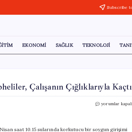
Subscribe t
ĞİTİM
EKONOMİ
SAĞLIK
TEKNOLOJİ
TANI
liler, Çalışanın Çığlıklarıyla Kaçtı
Kuyumcu
yorumlar kapal
Soygunu:
Maskeli
Şüpheliler,
Çalışanın
Nisan saat 10.15 sularında korkutucu bir soygun girişimi