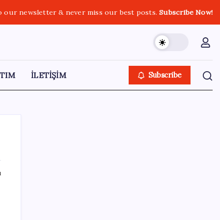
o our newsletter & never miss our best posts.
Subscribe Now!
TIM
İLETİŞİM
Subscribe
ı
SON YAZILAR
Sürekli maddi sorun yaşayan insanların
beyni daha çabuk yaşlanabiliyor: ‘Beyin de