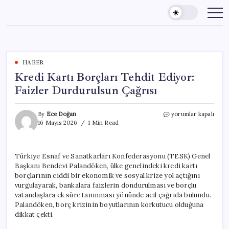
Skip
to
content
HABER
Kredi Kartı Borçları Tehdit Ediyor:
Faizler Durdurulsun Çağrısı
Kredi
By
Ece Doğan
yorumlar kapalı
Kartı
16 Mayıs 2026
1 Min Read
Borçları
Tehdit
Ediyor:
Türkiye Esnaf ve Sanatkarları Konfederasyonu (TESK) Genel
Faizler
Başkanı Bendevi Palandöken, ülke genelindeki kredi kartı
Durdurulsun
Çağrısı
borçlarının ciddi bir ekonomik ve sosyal krize yol açtığını
için
vurgulayarak, bankalara faizlerin dondurulması ve borçlu
vatandaşlara ek süre tanınması yönünde acil çağrıda bulundu.
Palandöken, borç krizinin boyutlarının korkutucu olduğuna
dikkat çekti.