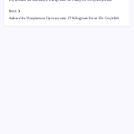
Next
Ankara’da Uyuşturucu Operasyonu: 27 Kilogram Esrar Ele Geçirildi
SON YAZILAR
Tesla ve SpaceX kendi yapay zeka çiplerini üretecek:
Terafab geliyor
Salgın hızla yayıldı: 1,5 milyon koli yumurta toplatıldı
ChatGPT Artık Adobe Araçlarıyla İçerik Üretebiliyor:
70 Farklı Araç