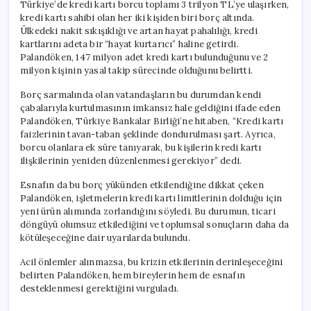
Türkiye’de kredi kartı borcu toplamı 3 trilyon TL’ye ulaşırken,
kredi kartı sahibi olan her iki kişiden biri borç altında.
Ülkedeki nakit sıkışıklığı ve artan hayat pahalılığı, kredi
kartlarını adeta bir “hayat kurtarıcı” haline getirdi.
Palandöken, 147 milyon adet kredi kartı bulunduğunu ve 2
milyon kişinin yasal takip sürecinde olduğunu belirtti.
Borç sarmalında olan vatandaşların bu durumdan kendi
çabalarıyla kurtulmasının imkansız hale geldiğini ifade eden
Palandöken, Türkiye Bankalar Birliği’ne hitaben, “Kredi kartı
faizlerinin tavan-taban şeklinde dondurulması şart. Ayrıca,
borcu olanlara ek süre tanıyarak, bu kişilerin kredi kartı
ilişkilerinin yeniden düzenlenmesi gerekiyor” dedi.
Esnafın da bu borç yükünden etkilendiğine dikkat çeken
Palandöken, işletmelerin kredi kartı limitlerinin dolduğu için
yeni ürün alımında zorlandığını söyledi. Bu durumun, ticari
döngüyü olumsuz etkilediğini ve toplumsal sonuçların daha da
kötüleşeceğine dair uyarılarda bulundu.
Acil önlemler alınmazsa, bu krizin etkilerinin derinleşeceğini
belirten Palandöken, hem bireylerin hem de esnafın
desteklenmesi gerektiğini vurguladı.