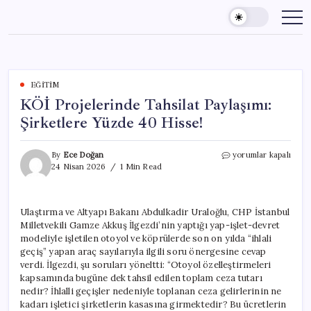
Skip
to
content
EĞITIM
KÖİ Projelerinde Tahsilat Paylaşımı:
Şirketlere Yüzde 40 Hisse!
KÖİ
By
Ece Doğan
yorumlar kapalı
Projelerinde
24 Nisan 2026
1 Min Read
Tahsilat
Paylaşımı:
Şirketlere
Ulaştırma ve Altyapı Bakanı Abdulkadir Uraloğlu, CHP İstanbul
Yüzde
Milletvekili Gamze Akkuş İlgezdi’nin yaptığı yap-işlet-devret
40
Hisse!
modeliyle işletilen otoyol ve köprülerde son on yılda “ihlali
için
geçiş” yapan araç sayılarıyla ilgili soru önergesine cevap
verdi. İlgezdi, şu soruları yöneltti: “Otoyol özelleştirmeleri
kapsamında bugüne dek tahsil edilen toplam ceza tutarı
nedir? İhlalli geçişler nedeniyle toplanan ceza gelirlerinin ne
kadarı işletici şirketlerin kasasına girmektedir? Bu ücretlerin