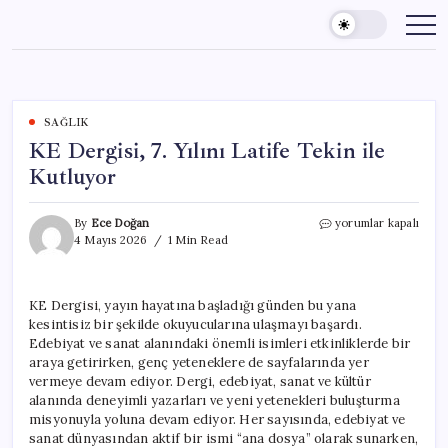
Skip
to
content
SAĞLIK
KE Dergisi, 7. Yılını Latife Tekin ile
Kutluyor
KE
By
Ece Doğan
yorumlar kapalı
Dergisi,
4 Mayıs 2026
1 Min Read
7.
Yılını
Latife
KE Dergisi, yayın hayatına başladığı günden bu yana
Tekin
kesintisiz bir şekilde okuyucularına ulaşmayı başardı.
ile
Kutluyor
Edebiyat ve sanat alanındaki önemli isimleri etkinliklerde bir
için
araya getirirken, genç yeteneklere de sayfalarında yer
vermeye devam ediyor. Dergi, edebiyat, sanat ve kültür
alanında deneyimli yazarları ve yeni yetenekleri buluşturma
misyonuyla yoluna devam ediyor. Her sayısında, edebiyat ve
sanat dünyasından aktif bir ismi “ana dosya” olarak sunarken,