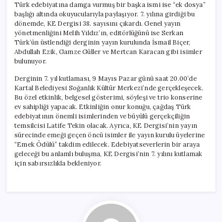
Türk edebiyatına damga vurmuş bir başka ismi ise “ek dosya”
başlığı altında okuyucularıyla paylaşıyor. 7. yılına girdiği bu
dönemde, KE Dergisi 38. sayısını çıkardı. Genel yayın
yönetmenliğini Melih Yıldız’ın, editörlüğünü ise Serkan
Türk’ün üstlendiği derginin yayın kurulunda İsmail Biçer,
Abdullah Ezik, Gamze Güller ve Mertcan Karacan gibi isimler
bulunuyor.
Derginin 7. yıl kutlaması, 9 Mayıs Pazar günü saat 20.00’de
Kartal Belediyesi Soğanlık Kültür Merkezi’nde gerçekleşecek.
Bu özel etkinlik, belgesel gösterimi, söyleşi ve trio konserine
ev sahipliği yapacak. Etkinliğin onur konuğu, çağdaş Türk
edebiyatının önemli isimlerinden ve büyülü gerçekçiliğin
temsilcisi Latife Tekin olacak. Ayrıca, KE Dergisi’nin yayın
sürecinde emeği geçen öncü isimler ile yayın kurulu üyelerine
“Emek Ödülü” takdim edilecek. Edebiyatseverlerin bir araya
geleceği bu anlamlı buluşma, KE Dergisi’nin 7. yılını kutlamak
için sabırsızlıkla bekleniyor.