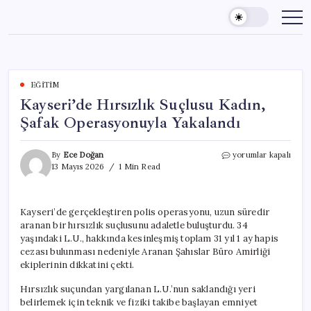
Skip
to
content
EĞITIM
Kayseri’de Hırsızlık Suçlusu Kadın,
Şafak Operasyonuyla Yakalandı
Kayseri’de
By
Ece Doğan
yorumlar kapalı
Hırsızlık
13 Mayıs 2026
1 Min Read
Suçlusu
Kadın,
Şafak
Kayseri’de gerçekleştiren polis operasyonu, uzun süredir
Operasyonuyla
aranan bir hırsızlık suçlusunu adaletle buluşturdu. 34
Yakalandı
için
yaşındaki L.U., hakkında kesinleşmiş toplam 31 yıl 1 ay hapis
cezası bulunması nedeniyle Aranan Şahıslar Büro Amirliği
ekiplerinin dikkatini çekti.
Hırsızlık suçundan yargılanan L.U.’nun saklandığı yeri
belirlemek için teknik ve fiziki takibe başlayan emniyet