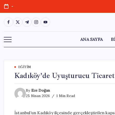
Skip
-
to
content
https://www.facebook.com/
https://twitter.com/
https://t.me/
https://www.instagram.com/
https://youtube.com/
ANA SAYFA
E
EĞITIM
Kadıköy’de Uyuşturucu Ticareti
By
Ece Doğan
25 Nisan 2026
1 Min Read
İstanbul’un Kadıköy ilçesinde gerçekleştirilen ka