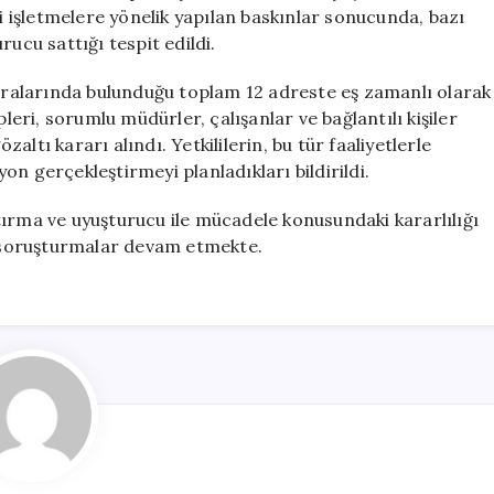
Gözaltı
li işletmelere yönelik yapılan baskınlar sonucunda, bazı
Kararı
ucu sattığı tespit edildi.
için
 aralarında bulunduğu toplam 12 adreste eş zamanlı olarak
pleri, sorumlu müdürler, çalışanlar ve bağlantılı kişiler
ltı kararı alındı. Yetkililerin, bu tür faaliyetlerle
n gerçekleştirmeyi planladıkları bildirildi.
tırma ve uyuşturucu ile mücadele konusundaki kararlılığı
ve soruşturmalar devam etmekte.