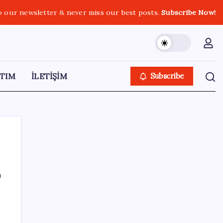
o our newsletter & never miss our best posts.
Subscribe Now!
TIM
İLETİŞİM
Subscribe
ı
SON YAZILAR
Son Dakika… Ayrıntılar ortaya çıktı: İşte
‘çerçeve yasa’ kanun teklifi