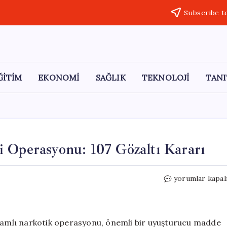
Subscribe t
ĞİTİM
EKONOMİ
SAĞLIK
TEKNOLOJİ
TANI
 Operasyonu: 107 Gözaltı Kararı
Kadıköy’de
yorumlar kapal
Uyuşturucu
Ticareti
Operasyonu:
107
psamlı narkotik operasyonu, önemli bir uyuşturucu madde