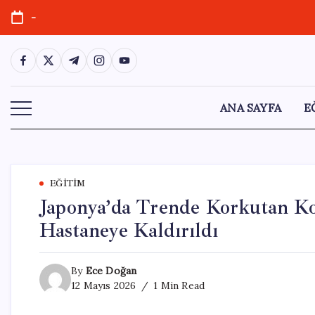
Skip
-
to
content
https://www.facebook.com/
https://twitter.com/
https://t.me/
https://www.instagram.com/
https://youtube.com/
ANA SAYFA
E
EĞITIM
Japonya’da Trende Korkutan Ko
Hastaneye Kaldırıldı
By
Ece Doğan
12 Mayıs 2026
1 Min Read