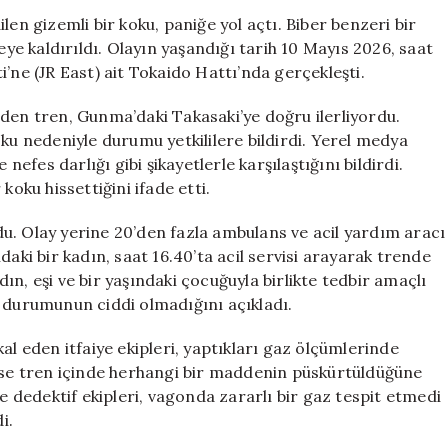
Alarmı:
len gizemli bir koku, paniğe yol açtı. Biber benzeri bir
Çok
eye kaldırıldı. Olayın yaşandığı tarih 10 Mayıs 2026, saat
Sayıda
’ne (JR East) ait Tokaido Hattı’nda gerçekleşti.
Yolcu
Hastaneye
n tren, Gunma’daki Takasaki’ye doğru ilerliyordu.
Kaldırıldı
oku nedeniyle durumu yetkililere bildirdi. Yerel medya
için
nefes darlığı gibi şikayetlerle karşılaştığını bildirdi.
koku hissettiğini ifade etti.
u. Olay yerine 20’den fazla ambulans ve acil yardım aracı
daki bir kadın, saat 16.40’ta acil servisi arayarak trende
adın, eşi ve bir yaşındaki çocuğuyla birlikte tedbir amaçlı
lık durumunun ciddi olmadığını açıkladı.
al eden itfaiye ekipleri, yaptıkları gaz ölçümlerinde
 ise tren içinde herhangi bir maddenin püskürtüldüğüne
ve dedektif ekipleri, vagonda zararlı bir gaz tespit etmedi
i.