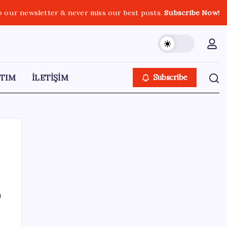
o our newsletter & never miss our best posts.
Subscribe Now!
TIM
İLETİŞİM
Subscribe
SON YAZILAR
ı
Son Dakika… Ayrıntılar ortaya çıktı: İşte
‘çerçeve yasa’ kanun teklifi