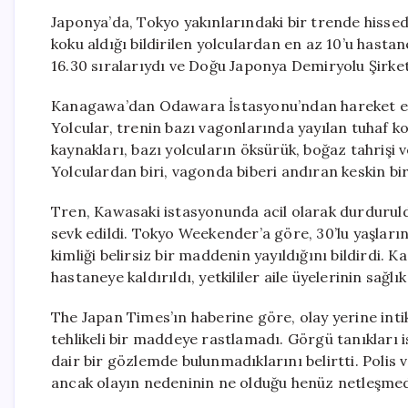
Japonya’da, Tokyo yakınlarındaki bir trende hissedi
koku aldığı bildirilen yolculardan en az 10’u hastan
16.30 sıralarıydı ve Doğu Japonya Demiryolu Şirketi
Kanagawa’dan Odawara İstasyonu’ndan hareket ede
Yolcular, trenin bazı vagonlarında yayılan tuhaf k
kaynakları, bazı yolcuların öksürük, boğaz tahrişi ve 
Yolculardan biri, vagonda biberi andıran keskin bir 
Tren, Kawasaki istasyonunda acil olarak durduruld
sevk edildi. Tokyo Weekender’a göre, 30’lu yaşların
kimliği belirsiz bir maddenin yayıldığını bildirdi. K
hastaneye kaldırıldı, yetkililer aile üyelerinin sağ
The Japan Times’ın haberine göre, olay yerine intik
tehlikeli bir maddeye rastlamadı. Görgü tanıkları
dair bir gözlemde bulunmadıklarını belirtti. Polis 
ancak olayın nedeninin ne olduğu henüz netleşmed